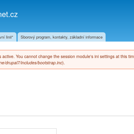
Přejít k
hlavnímu
et.cz
obsahu
ní linii"
Sborový program, kontakty, základní informace
 is active. You cannot change the session module's ini settings at this ti
e/drupal7/includes/bootstrap.inc
).