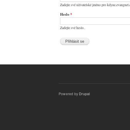
Zadejte své uživatelské jméno pro kdyne.evangnet.
Heslo
*
Zadejte své heslo.
Powered by
Drupal