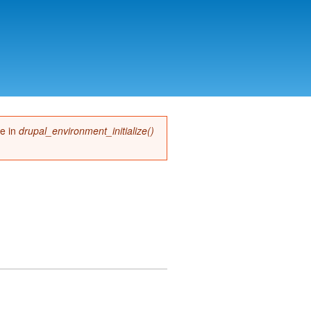
me in
drupal_environment_initialize()