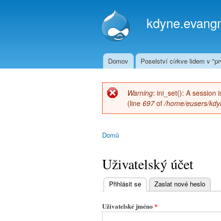
kdyne.evangn
Domov
Poselství církve lidem v "prv
Hlavní menu
Warning
: ini_set(): A session
Chybová zpráva
(line
697
of
/home/eusers/kdyn
Domů
Jste zde
Uživatelský účet
Přihlásit se
(aktivní záložka)
Zaslat nové heslo
Hlavní
záložky
Uživatelské jméno
*