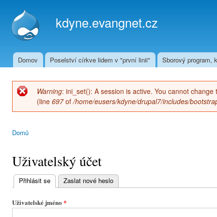
Přej
hla
kdyne.evangnet.cz
obs
Domov
Poselství církve lidem v "první linii"
Sborový program, k
Hlavní menu
Warning
: ini_set(): A session is active. You cannot change 
Chybová zpráva
(line
697
of
/home/eusers/kdyne/drupal7/includes/bootstrap
Domů
Jste zde
Uživatelský účet
Přihlásit se
(aktivní záložka)
Zaslat nové heslo
Hlavní
záložky
Uživatelské jméno
*