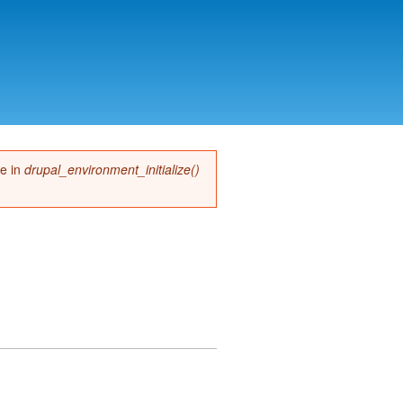
me in
drupal_environment_initialize()