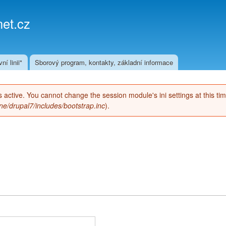
Přejít k
hlavnímu
et.cz
obsahu
ní linii"
Sborový program, kontakty, základní informace
 is active. You cannot change the session module's ini settings at this ti
e/drupal7/includes/bootstrap.inc
).