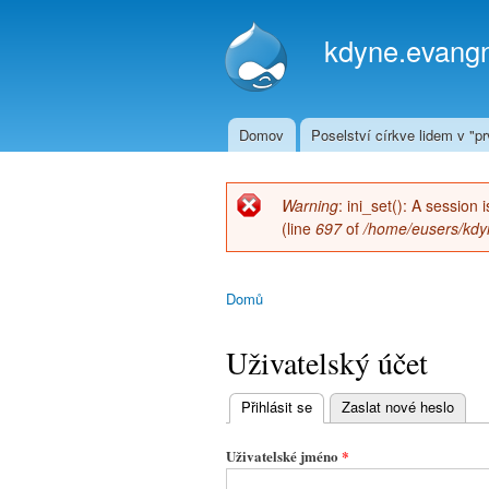
kdyne.evangn
Domov
Poselství církve lidem v "prv
Hlavní menu
Warning
: ini_set(): A session
Chybová zpráva
(line
697
of
/home/eusers/kdyn
Domů
Jste zde
Uživatelský účet
Přihlásit se
(aktivní záložka)
Zaslat nové heslo
Hlavní
záložky
Uživatelské jméno
*