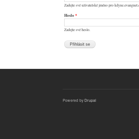
Zadejte své uživatelské jméno pro kdyne.evangnet.
Heslo
*
Zadejte své heslo.
Powered by
Drupal