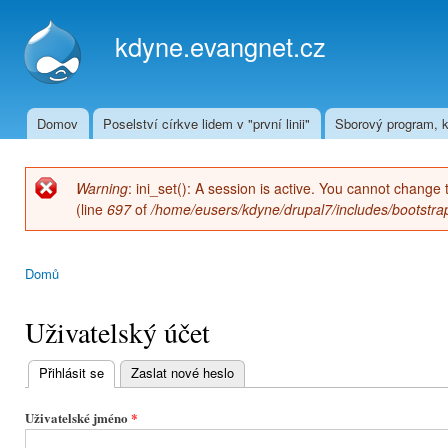
Přej
hla
kdyne.evangnet.cz
obs
Domov
Poselství církve lidem v "první linii"
Sborový program, k
Hlavní menu
Warning
: ini_set(): A session is active. You cannot change 
Chybová zpráva
(line
697
of
/home/eusers/kdyne/drupal7/includes/bootstrap
Domů
Jste zde
Uživatelský účet
Přihlásit se
(aktivní záložka)
Zaslat nové heslo
Hlavní
záložky
Uživatelské jméno
*