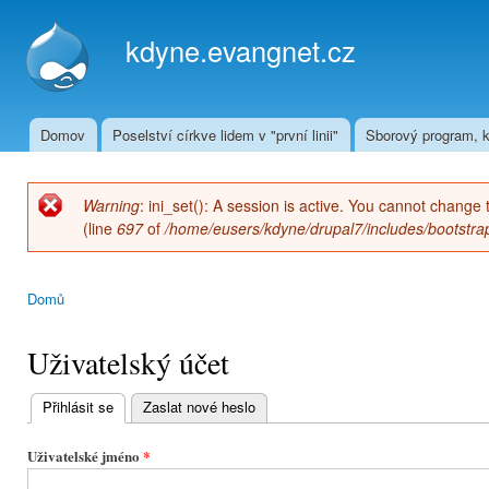
Přej
hla
kdyne.evangnet.cz
obs
Domov
Poselství církve lidem v "první linii"
Sborový program, k
Hlavní menu
Warning
: ini_set(): A session is active. You cannot change 
Chybová zpráva
(line
697
of
/home/eusers/kdyne/drupal7/includes/bootstrap
Domů
Jste zde
Uživatelský účet
Přihlásit se
(aktivní záložka)
Zaslat nové heslo
Hlavní
záložky
Uživatelské jméno
*