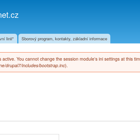
Přejít k
hlavnímu
et.cz
obsahu
ní linii"
Sborový program, kontakty, základní informace
 is active. You cannot change the session module's ini settings at this ti
e/drupal7/includes/bootstrap.inc
).