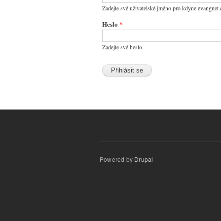
Zadejte své uživatelské jméno pro kdyne.evangnet.
Heslo
*
Zadejte své heslo.
Powered by
Drupal