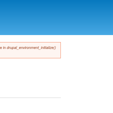
me in
drupal_environment_initialize()