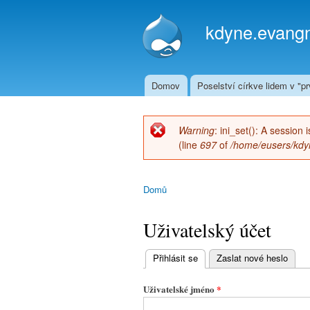
kdyne.evangn
Domov
Poselství církve lidem v "prv
Hlavní menu
Warning
: ini_set(): A session
Chybová zpráva
(line
697
of
/home/eusers/kdyn
Domů
Jste zde
Uživatelský účet
Přihlásit se
(aktivní záložka)
Zaslat nové heslo
Hlavní
záložky
Uživatelské jméno
*