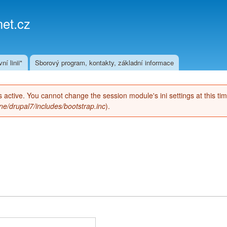
Přejít k
hlavnímu
et.cz
obsahu
ní linii"
Sborový program, kontakty, základní informace
 is active. You cannot change the session module's ini settings at this ti
e/drupal7/includes/bootstrap.inc
).