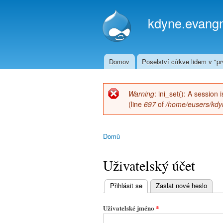
kdyne.evangn
Domov
Poselství církve lidem v "prv
Hlavní menu
Warning
: ini_set(): A session
Chybová zpráva
(line
697
of
/home/eusers/kdyn
Domů
Jste zde
Uživatelský účet
Přihlásit se
(aktivní záložka)
Zaslat nové heslo
Hlavní
záložky
Uživatelské jméno
*