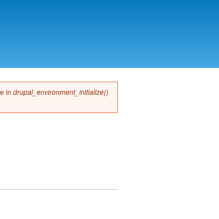
me in
drupal_environment_initialize()