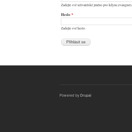
Zadejte své uživatelské jméno pro kdyne.evangnet.
Heslo
*
Zadejte své heslo.
Powered by
Drupal