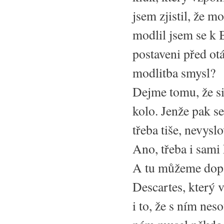
jsem zjistil, že m
modlil jsem se k 
postaveni před o
modlitba smysl?
Dejme tomu, že si 
kolo. Jenže pak s
třeba tiše, nevys
Ano, třeba i sami 
A tu můžeme dopa
Descartes, který v
i to, že s ním ne