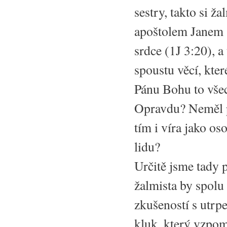
sestry, takto si 
apoštolem Janem s
srdce (1J 3:20), a
spoustu věcí, kter
Pánu Bohu to vše
Opravdu? Neměl p
tím i víra jako o
lidu?
Určitě jsme tady p
žalmista by spolu
zkušeností s utrp
kluk, který vzpom