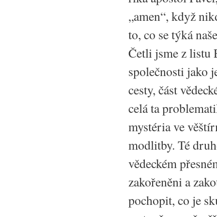
„amen“, když nikd
to, co se týká naš
Četli jsme z listu
společnosti jako j
cesty, část vědeck
celá ta problemati
mystéria ve věštír
modlitby. Té druh
vědeckém přesném 
zakořeněni a zako
pochopit, co je sk