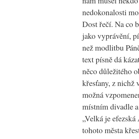
nám musel někdo d
nedokonalosti mo
Dost řečí. Na co 
jako vyprávění, pí
než modlitbu Páně.
text písně dá káza
něco důležitého o
křesťany, z nichž
možná vzpomeneme 
místním divadle a
„Velká je efezská
tohoto města kře