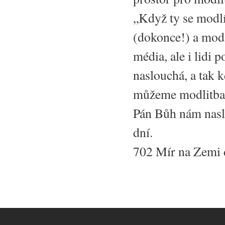
„Když ty se modlí
(dokonce!) a modl
média, ale i lidi
naslouchá, a tak k
můžeme modlitbami
Pán Bůh nám naslo
dní.
702 Mír na Zemi 