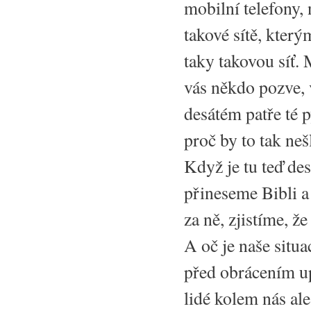
mobilní telefony,
takové sítě, kter
taky takovou síť.
vás někdo pozve, v
desátém patře té 
proč by to tak neš
Když je tu teď de
přineseme Bibli a
za ně, zjistíme, ž
A oč je naše situa
před obrácením up
lidé kolem nás ale