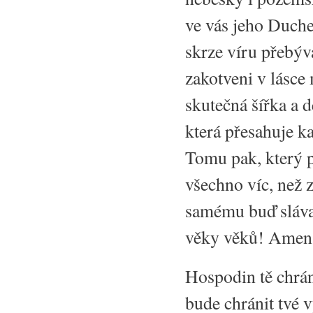
ve vás jeho Duche
skrze víru přebýva
zakotveni v lásce 
skutečná šířka a 
která přesahuje ka
Tomu pak, který 
všechno víc, než 
samému buď sláva 
věky věků! Amen
Hospodin tě chrán
bude chránit tvé v