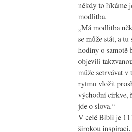
někdy to říkáme je
modlitba.
„Má modlitba někd
se může stát, a tu 
hodiny o samotě b
objevili takzvano
může setrvávat v t
rytmu vložit pros
východní církve, 
jde o slova.“
V celé Bibli je 1
širokou inspiraci.