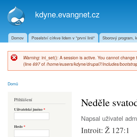
Přej
hla
kdyne.evangnet.cz
obs
Domov
Poselství církve lidem v "první linii"
Sborový program, k
Hlavní menu
Warning
: ini_set(): A session is active. You cannot change 
Chybová zpráva
(line
697
of
/home/eusers/kdyne/drupal7/includes/bootstrap
Domů
Jste zde
Neděle svato
Přihlášení
Uživatelské jméno
*
Napsal uživatel
adm
Heslo
*
Introit: Ž 127:1