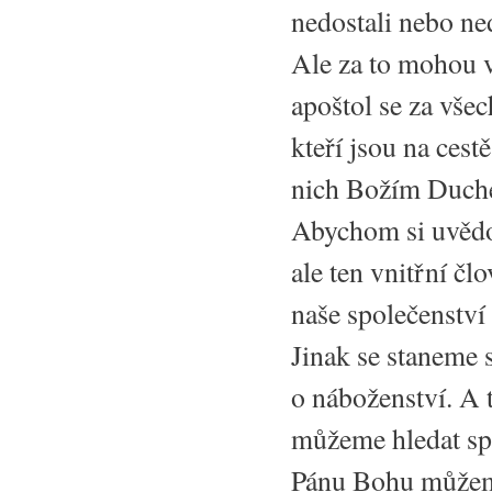
nedostali nebo ne
Ale za to mohou v
apoštol se za všec
kteří jsou na cest
nich Božím Duchem
Abychom si uvědom
ale ten vnitřní čl
naše společenství
Jinak se staneme
o náboženství. A t
můžeme hledat spo
Pánu Bohu můžeme