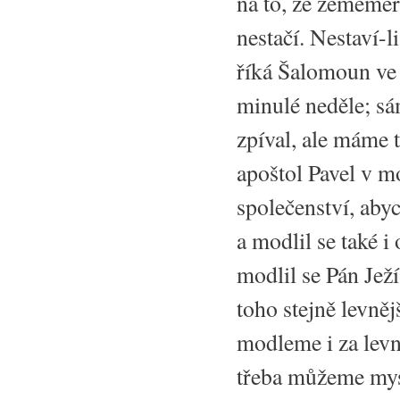
na to, že zeměmě
nestačí. Nestaví-
říká Šalomoun ve 
minulé neděle; sá
zpíval, ale máme 
apoštol Pavel v mo
společenství, aby
a modlil se také i
modlil se Pán Jež
toho stejně levně
modleme i za levně
třeba můžeme mys