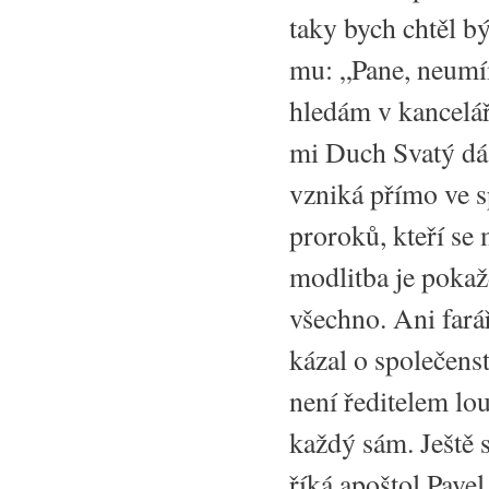
taky bych chtěl bý
mu: „Pane, neumím
hledám v kancelář
mi Duch Svatý dá, 
vzniká přímo ve s
proroků, kteří se 
modlitba je pokaž
všechno. Ani fará
kázal o společenst
není ředitelem lou
každý sám. Ještě 
říká apoštol Pave