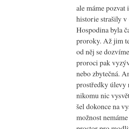
ale máme pozvat i 
historie strašily 
Hospodina byla ča
proroky. Až jim te
od něj se dozvíme,
proroci pak vyzýv
nebo zbytečná. An
prostředky úlevy 
nikomu nic vysvět
šel dokonce na vy
možnost nemáme z 
prostor pro modli