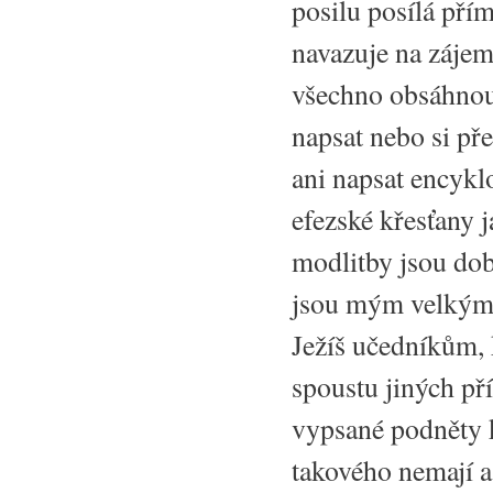
posilu posílá pří
navazuje na zájem
všechno obsáhnout
napsat nebo si př
ani napsat encyklo
efezské křesťany 
modlitby jsou dob
jsou mým velkým 
Ježíš učedníkům, 
spoustu jiných př
vypsané podněty k 
takového nemají a