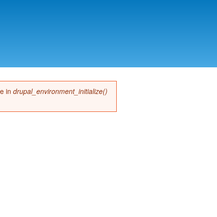
me in
drupal_environment_initialize()