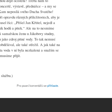
ou dojít očištění? Třeba nám to
oncertě, výstavě, přednášce – a my se
 Kam neposílá svého Ducha Svatého!
ři opravdu různých příležitostech, aby je
sel říci: „Přišel Jan Křtitel, nejedl a
vník hodů a pitek.“ Ale na to nesmíme
vá samařskou ženu u Jákobovy studny,
u jako zdroj pitné vody. To tak nemusí
bdělával, ale také střežil. A jak také na
a voda v ní byla nezkalená a snažím se
 musíme přijít.
 službu.)
Pro psaní komentářů se
přihlaste
.