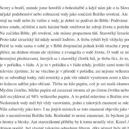
Sestry a bratří, minule jsme hovořili o bohoslužbě a když nám jde o ta Slova
nějaké podobenství nebo zobrazení vody jako součásti Božího stvoření. Ale 
stojí na vodě nebo že vařím z vody, je dobré se podívat do Bible: Podíváme
téma soudu, očištění a naše kázání bude směřovat ke zdroji života a požehn
Na začátku Bible, při stvoření, zde máme propastnou tůň. Starověký Izraele
Proto také izraelský lid nikdy neměl loďstvo. A třeba rybáři byli vždycky p
Právě ta voda sama o sobě je v Bibli dvojznačná jednak kvůli strachu z prop
příšer, na druhou stranu ale slyšíme z evangelia o vodě života. O vodě se m
hroznými představami, kterých se i starověký člověk bál, je třeba říci, že t
je v pořádku, v řádu. A je to v pořádku a v řádu tehdy, jestliže sami tento
televize zjistíme, že ne všechno je v přírodě v pořádku, asi nejsme velko
že se odvodňují louky, ruší remízky a pak vítr odnáší vysušenou zemi a kl
to ledacos udělat jako občané. Třeba na kilo papíru, což je asi malá ekumen
Myslím čistého, bílého papíru od zasazení stromu až po čistou čtvrtku nebo
daří recyklovat až 94% veškerého papíru. A to pořád mluvíme o Božím stvo
Nedostatek vody měl být vždy varováním, jedno z takových znamení se odeh
Nilu zabarvily jako krev. I na jiných místech se toto znamení objevilo jako
ale o nasměrování Božího lidu. Rozhodně to nemá znamenat, že bychom jako
s hromy a blesky. Ani starozákonní příběhy by k tomu neměly vést. Kozel 
démon pouště, byl vlastně takovým odpadním filtrem, díky němuž byly při