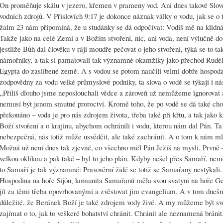
On proměňuje skálu v jezero, křemen v prameny vod. Ani dnes takové Slov
vodních zdrojů. V Příslovích 9:17 je dokonce náznak války o vodu, jak se 
žalm 23 nám připomíná, že u studánky se dá odpočívat: Vodíš mě na klidná
Takže jako na celé Zemi a v Božím stvoření, nic, ani voda, není výlučně d
jestliže Bůh dal člověku v ráji moudře pečovat o jeho stvoření, týká se to tak
námořníky, a tak si pamatovali tak významné okamžiky jako přechod Rudéh
Egypta do zaslíbené země. A s vodou se potom naučili velmi dobře hospodař
zodpovědny za vodu velké průmyslové podniky, ta slova o vodě se týkají i ná
„Příliš dlouho jsme neposlouchali vědce a zároveň už nemůžeme ignorovat 
nemusí být jenom smutné proroctví. Kromě toho, že po vodě se dá také cho
překonáno – voda je pro nás zdrojem života, třeba také při křtu, a tak jak
Boží stvoření a o krajinu, abychom ochránili i vodu, kterou nám dal Pán. Ta
nebezpečná, nás totiž může usvědčit, ale také zachránit. A o tom k nám m
Možná už není dnes tak zjevné, co všechno měl Pán Ježíš na mysli. Prvně –
velkou oklikou a pak také – byl to jeho plán. Kdyby nešel přes Samaří, n
to Samaří je tak významné: Pravověrní židé se totiž se Samařany nestýkali.
Hospodina na hoře Sijón, komunita Samařanů měla svou svatyni na hoře Ger
jít za těmi třeba opovrhovanými a zvěstovat jim evangelium. A v tom dnešn
důležité, že Beránek Boží je také zdrojem vody živé. A my můžeme být s
zajímat o to, jak to veškeré bohatství chránit. Chránit ale neznamená bráni