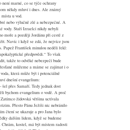
o není marné, co se týče ochrany
o tom někdy mluví i dnes. Ale známý
 místa u vod.
obré nebo výlučně zlé a nebezpečné. A
é vody. Staří Izraelci nikdy nebyli
o moře a později Jordánu při cestě z
it. Navíc i když se zdá, že nejvíce jsou
s. Papež František minulou neděli řekl:
apokalyptické předpovědi.“ To však
dit, takže to odvěké nebezpečí bude
o křesťané můžeme a máme se zajímat i o
 voda, která může být i potenciálně
luví dnešní evangelium:
 šel přes Samaří. Tedy jednak dost
eměli bychom evangelium o vodě. A proč
 Zatímco židovská většina uctívala
izim. Přesto Pánu Ježíši nic nebránilo
ím čtení se ukazuje a pro Jana bylo
vědky dalším lidem, když se budeme
t. Chrám, kostel, má být místem radosti