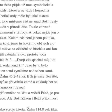
to třeba přijde už moc symbolické a
 vždy růžové a ne vždy Hospodina
í hořké vody mělo být také testem
 z toho můžeme číst ne snad Boží tresty
čit v přírodě číst. To ale zároveň
 znamení z přírody. A pokud nejde jen o
kázat. Kolem nás není jenom politika,
a když jsme tu hovořili o obětech a o
 mikve na očištění od hříchů a ani Jan
ili aktuální Slovo, protože voda
š 2:13 – „Dvojí zlo spáchal můj lid:
ež vodu neudrží.“ Jako by to bylo
 ten soud vynášíme nad sebou sami.
Žalm 45:2-4 říká: Bůh je naše útočiště,
yť se převrátila země a základy hor se
h zpupnost třesou!
řítomněno ve křtu a večeři Páně, je pro
zace. Ale Boží Zákon i Boží přítomnost
ako zdroje života. Žalm 114:8 pak říká: