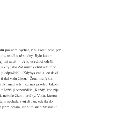
tu jménem Sychar, v blízkosti pole, jež
tou, usedl u té studny. Bylo kolem
ej mi napít!“ –Jeho učedníci odešli
Jak ty jako Žid můžeš chtít ode mne,
š jí odpověděl: „Kdybys znala, co dává
y ti dal vodu živou.“ Žena mu řekla:
 Jsi snad větší než náš praotec Jákob,
.“ Ježíš jí odpověděl: „Každý, kdo pije
á, nebude žíznit navěky. Voda, kterou
am nechala svůj džbán, odešla do
co jsem dělala. Není to snad Mesiáš?“