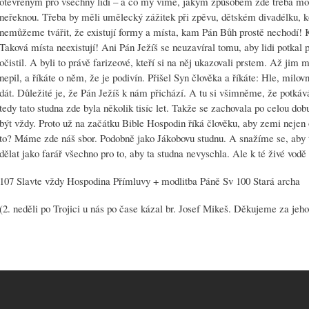
otevřeným pro všechny lidi – a co my víme, jakým způsobem zde třeba moh
neřeknou. Třeba by měli umělecký zážitek při zpěvu, dětském divadélku, k
nemůžeme tvářit, že existují formy a místa, kam Pán Bůh prostě nechodí!
Taková místa neexistují! Ani Pán Ježíš se neuzavíral tomu, aby lidi potkal p
očistil. A byli to právě farizeové, kteří si na něj ukazovali prstem. Až jim mu
nepil, a říkáte o něm, že je podivín. Přišel Syn člověka a říkáte: Hle, milo
dát. Důležité je, že Pán Ježíš k nám přichází. A tu si všimněme, že potká
tedy tato studna zde byla několik tisíc let. Takže se zachovala po celou dob
být vždy. Proto už na začátku Bible Hospodin říká člověku, aby zemi nejen o
to? Máme zde náš sbor. Podobně jako Jákobovu studnu. A snažíme se, aby t
dělat jako farář všechno pro to, aby ta studna nevyschla. Ale k té živé vodě
107 Slavte vždy Hospodina Přímluvy + modlitba Páně Sv 100 Stará archa
(2. neděli po Trojici u nás po čase kázal br. Josef Mikeš. Děkujeme za jeho