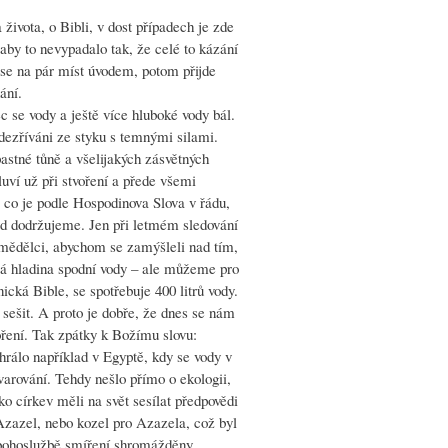
 života, o Bibli, v dost případech je zde
aby to nevypadalo tak, že celé to kázání
 se na pár míst úvodem, potom přijde
ání.
c se vody a ještě více hluboké vody bál.
odezříváni ze styku s temnými silami.
astné tůně a všelijakých zásvětných
luví už při stvoření a přede všemi
o, co je podle Hospodinova Slova v řádu,
 řád dodržujeme. Jen při letmém sledování
zemědělci, abychom se zamýšleli nad tím,
esá hladina spodní vody – ale můžeme pro
ická Bible, se spotřebuje 400 litrů vody.
 sešit. A proto je dobře, že dnes se nám
ření. Tak zpátky k Božímu slovu:
rálo například v Egyptě, kdy se vody v
 varování. Tehdy nešlo přímo o ekologii,
 církev měli na svět sesílat předpovědi
Azazel, nebo kozel pro Azazela, což byl
 bohoslužbě smíření shromážděny,