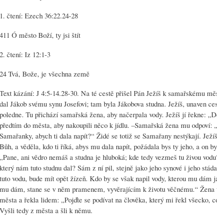
1. čtení: Ezech 36:22.24-28
411 Ó město Boží, ty jsi štít
2. čtení: Iz 12:1-3
24 Tvá, Bože, je všechna země
Text kázání: J 4:5-14.28-30. Na té cestě přišel Pán Ježíš k samařskému měs
dal Jákob svému synu Josefovi; tam byla Jákobova studna. Ježíš, unaven ces
poledne. Tu přichází samařská žena, aby načerpala vody. Ježíš jí řekne: „D
předtím do města, aby nakoupili něco k jídlu. –Samařská žena mu odpoví: „
Samařanky, abych ti dala napít?“ Židé se totiž se Samařany nestýkají. Ježí
Bůh, a věděla, kdo ti říká, abys mu dala napít, požádala bys ty jeho, a on b
„Pane, ani vědro nemáš a studna je hluboká; kde tedy vezmeš tu živou vodu?
který nám tuto studnu dal? Sám z ní pil, stejně jako jeho synové i jeho stáda
tuto vodu, bude mít opět žízeň. Kdo by se však napil vody, kterou mu dám j
mu dám, stane se v něm pramenem, vyvěrajícím k životu věčnému.“ Žena t
města a řekla lidem: „Pojďte se podívat na člověka, který mi řekl všecko, 
Vyšli tedy z města a šli k němu.