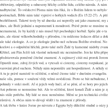
obětovány, odpuštěny a odneseny hříchy celého lidu, celého národa. A nám 
nadbytečné. To svědectví Písma nám tím říká, že s Božím lidem to nebylo
poslouchali, Bible nám také vypráví o hořkých vodách (Ex 15:22-27). A pit
bezhříšnosti. Takové testy by už dneska asi neprošly ani jako znamení, my
dnes, ale Boží jednání a napomenutí k moudrosti. Právě proto se musíme nau
neznamená, že by každý z nás musel být pochodující herbář. Spíše jde o ta
nás, ale různé velkoobchodníky s přírodou, i tu můžeme ledacos dělat a do
ale také ekologie. A co je ekologie jiného než ochrana Božího stvoření. No 
kozlovi a o odpuštění hříchů, proto také měli Židé ty kamenné nádoby zvané
Křtitel, ani Pán Ježíš tak vlastně nekonali nic neznámého. Jen ke křtu připoj
představovala poměrně čitelné znamení. A zajímavý citát má prorok Jeremiá
Opustili mne, zdroj živých vod, a vytesali si cisterny, cisterny rozpukané, j
varování před suchem. Někdy nám nepomůže ani hospodárnost. A někdy si
A tu je právě namístě to očištění, o němž čteme také v dnešním evangeliu. 
naše síla, pomoc v soužení vždy velmi osvědčená. Proto se bát nebudeme, b
pohnuly v srdci moří. Ať si jejich vody hučí, ať se pění, ať se hory pro jejic
Ani pohrom se nemusíme bát. Ale to očištění, které konali Židé a nám je zp
nás stále potřeba. My lidé se moc neměníme. Mění se jen technická civili
zůstává. A občas nám to dávají vědět i ta znamení z přírody.
A tak třeba v knize Jozue po návratu z Egypta byly důležité studně a oázy j