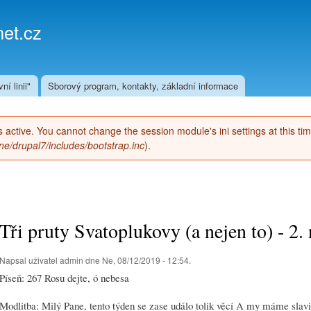
Přejít k
hlavnímu
et.cz
obsahu
ní linii"
Sborový program, kontakty, základní informace
 is active. You cannot change the session module's ini settings at this ti
e/drupal7/includes/bootstrap.inc
).
Tři pruty Svatoplukovy (a nejen to) - 2.
Napsal uživatel
admin
dne Ne, 08/12/2019 - 12:54.
Píseň: 267 Rosu dejte, ó nebesa
Modlitba: Milý Pane, tento týden se zase událo tolik věcí A my máme slavi