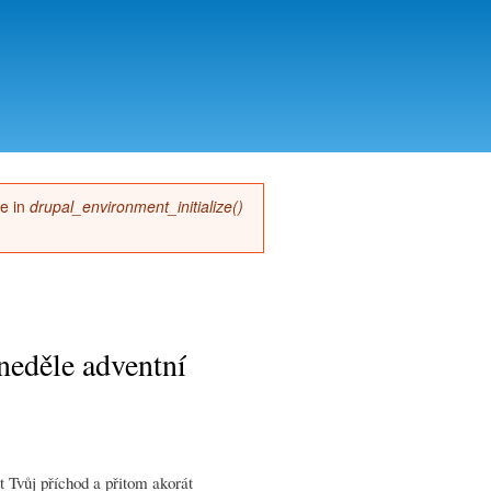
me in
drupal_environment_initialize()
 neděle adventní
t Tvůj příchod a přitom akorát