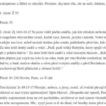
zakopneme a ďábel se chechtá. Prosíme, dej nám sílu, ale ne naši, lidskou, 
1. čtení: Ž 53
Píseň: 53
2. čtení: Zj 14:6-10.12 Tu jsem viděl jiného anděla, jak letí středem nebesk
evangelium obyvatelům země, každé rase, kmeni, jazyku i národu. Volal
vzdejte mu čest, neboť nastala hodina jeho soudu; poklekněte před tím, kdo
Za ním letěl druhý anděl a volal: „Padl, padl veliký Babylón, který opojil 
pít z poháru hněvu.“ Za nimi letěl třetí anděl a volal mocným hlasem: „Kdo
kdo přijímá její cejch na čelo či na ruku, bude pít víno Božího rozhorlení,
hněvu; a bude mučen ohněm a sírou před svatými anděly a před Beránkem. Z
zachovávají Boží přikázání a věrnost Ježíši.“
Píseň: Sv 216 Nevím, Pane, co Ti dát
Text kázání: Iz 49:13-17 Plesejte, nebesa, a jásej, země, ať zvučně plesají h
slitoval se nad svými ujařmenými! Sijón říkával: „Hospodin mě opustil, 
může zapomenout žena na své pacholátko, neslitovat se nad synem vlastníh
na tebe nezapomenu. Hle, vyryl jsem si tě do dlaní, tvé hradby mám před se