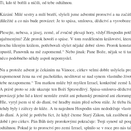
Ti, kdo tě bořili a ničili, od tebe odtáhnou.
Kázání: Milé sestry a milí bratří, slyšeli jsme adventní proroctví a na začá
důležité a co nás bude provázet: Je to spása, smlouva, dědictví a vysvoboz
Plesejte, nebesa, a jásej, země, ať zvučně plesají hory, vždyť Hospodin potěš
ujařmenými! Zde prorok hovoří o spáse. V tom rozděleném království, které
trochu šíleným králem, potřebovali slyšet nějaké dobré slovo. Prorok konsta
opustil, Panovník na mě zapomenul.“ Nebo jinak: Pane Bože, nějak se ti t
něco podobného někdy aspoň nepomyslel.
Nu a protože advent je čekáním na Vánoce, církev velmi dobře uslyšela pr
zapomenout žena na své pacholátko, neslitovat se nad synem vlastního živo
tebe nezapomenu.“ Tou matkou může být myšlen Izrael, konkrétně země Izr
A právě proto se zde ukazuje ten Boží Spravedlivý. Spása-smlouva-dědictví-
provázejí jeho lid a které nemůže zrušit ani pohanský pronárod ani zkorum
Hle, vyryl jsem si tě do dlaní, tvé hradby mám před sebou stále. Je třeba ří
tehdy byly i zářezy do kůže. A tu najednou Hospodin sám nedodržuje vlastní 
do dlaní. A ještě je potřeba říct, že když čteme Starý Zákon, tak zaslíbení a
době i pro církev. Pán Bůh ústy prorokovými pokračuje: Tvoji synové už pospíc
odtáhnou. Pokud je to proroctví pro zemi Izrael, splnilo se v roce pro nás t