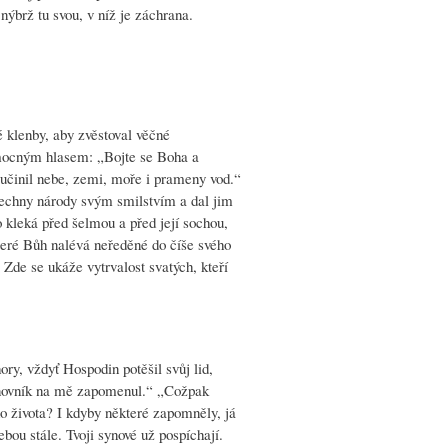
nýbrž tu svou, v níž je záchrana.
é klenby, aby zvěstoval věčné
 mocným hlasem: „Bojte se Boha a
 učinil nebe, zemi, moře i prameny vod.“
všechny národy svým smilstvím a dal jim
 kleká před šelmou a před její sochou,
 které Bůh nalévá neředěné do číše svého
de se ukáže vytrvalost svatých, kteří
ory, vždyť Hospodin potěšil svůj lid,
Panovník na mě zapomenul.“ „Cožpak
o života? I kdyby některé zapomněly, já
bou stále. Tvoji synové už pospíchají.