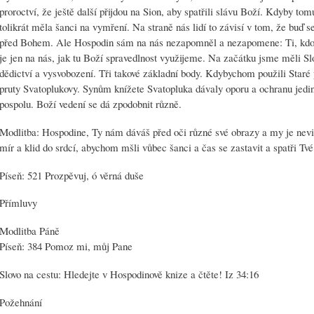
proroctví, že ještě další přijdou na Sion, aby spatřili slávu Boží. Kdyby to
tolikrát měla šanci na vymření. Na straně nás lidí to závisí v tom, že bu
před Bohem. Ale Hospodin sám na nás nezapomněl a nezapomene: Ti, kdo tě 
je jen na nás, jak tu Boží spravedlnost využijeme. Na začátku jsme měli Sl
dědictví a vysvobození. Tři takové základní body. Kdybychom použili Star
pruty Svatoplukovy. Synům knížete Svatopluka dávaly oporu a ochranu jedině
pospolu. Boží vedení se dá zpodobnit různě.
Modlitba: Hospodine, Ty nám dáváš před oči různé své obrazy a my je nev
mír a klid do srdcí, abychom mšli vůbec šanci a čas se zastavit a spatři T
Píseň: 521 Prozpěvuj, ó věrná duše
Přímluvy
Modlitba Páně
Píseň: 384 Pomoz mi, můj Pane
Slovo na cestu: Hledejte v Hospodinově knize a čtěte! Iz 34:16
Požehnání