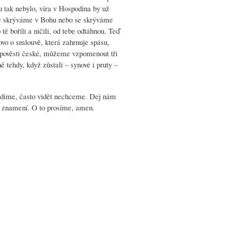
mu tak nebylo, víra v Hospodina by už
ď se skrýváme v Bohu nebo se skrýváme
bořili a ničili, od tebe odtáhnou. Teď
ovo o smlouvě, která zahrnuje spásu,
é pověsti české, můžeme vzpomenout tři
 tehdy, když zůstali – synové i pruty –
idíme, často vidět nechceme. Dej nám
vé znamení. O to prosíme, amen.