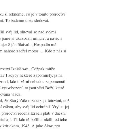
tku si řekněme, co je v tomto proroctví
ení. To budeme dnes sledovat.
il svůj lid, slitoval se nad svými
 jsme si ukazovali minule, a navíc s
tuje: Sijón říkával: „Hospodin mě
am nahoře zadřel motor … Kdo z nás si
oroctví Izaiášovo: „Cožpak může
ta? I kdyby některé zapomněly, já na
ael, kde ti věrní nebudou zapomenuti.
vysvobození, to jsou věci Boží, které
povaná vláda.
ci, že Starý Zákon zakazuje tetování, což
zákon, aby svůj lid ochránil. Vryl si jej
 proroctví řečená Izraeli platí v dnešní
hají. Ti, kdo tě bořili a ničili, od tebe
ak kritickém, 1948. A jako Slovo pro