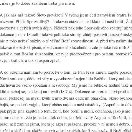
církev je to dobré zaslíbení třeba pro misii.
A jak nás má takové Slovo provázet? V týdnu jsem četl zamyšlení bratra Iva
názvem: Přijde Spravedlivý? – Takovou otázku si asi kladou i naši bratři Žid
proroctví a celých svých dějin. Někteří pak toho Spravedlivého spatřují už ve
dokonce jsou v Izraeli i takové politické strany, chtějí postavit jeruzalém
nic z toho neřeší otázky o té věčné Boží spravedlnosti. A před tím naším 
takzvané ebedské písně, ebed znamená služebník, a zde je také řeč o Boží 
právě o tom Božím služebníku, který je předpovězen i pro ostatní, prorok ří
svých králích, a tak si aspoň zpívá.
A do adventu nám zní to proroctví o tom, že Pán Ježíš změní zajeté pořádky
Nová smlouva, dědictví víry a vysvobození nejen lidu Božího, který má dnes
duchovní ze všeho spoutání a nesvobody. My jsme na biblické hodině také na
klid a neboj se, neklesej na mysli (Iz 7:4). Dokonce se prorok staví proti 
říká: Neklesej na mysli kvůli těmto dvěma čadícím oharkům. Skoro bychom ř
bojíš, se podobá vajglu, který občas najdu u naší nástěnky. (Aspoň je to důk
pak přijde jiná kapitola o tom, že ti, kdo bořili a ničili, odtáhnou, jako jsme
samo od sebe. Zlo je nedostatek dobra, jak řekl svatý Augustin. Takže ti, kdo
práci než zaplnit jámu, která je akorát prázdná, protože v ní neměli dobro. 
slyšel a viděl Jan, ukáže se vytrvalost svatých, kteří zachovávají Boží přiká