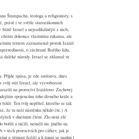
na Štampacha, teologa a religionisty, s
é, právě i ve světle starozákonních
 Státě Izrael a nejradikálnější z nich,
ský chrám dokonce vlastníma rukama, ale
dnešním textem zaznamenal prorok Izaiáš
spravedlnosti, o záchraně Božího lidu,
ká daleké národy. Izrael se zklamal ve
. Přijde spása, je zde smlouva, dnes
 svůj stát Izrael, ale vysvobození
razili na proroctví Izaiášovo: Zachovej
tehdejším spojencům toho divného krále a
ekli: Ten tvůj nepřítel, kterého se tak
az, že tu naši nástěnku někdo čte.) A
 slyšeli v dnešním čtení. Zlo není zlé
 bořili a ničili, neměli nic jiného na
A v těch proroctvích pro církev, jak je
zání a věrnost Ježíši a k tomu se naplní i