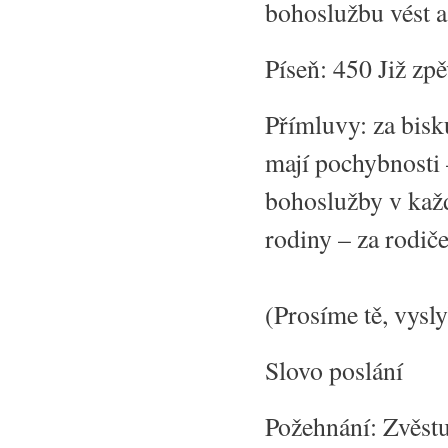
bohoslužbu vést a
Píseň: 450 Již zpě
Přímluvy: za bisk
mají pochybnosti –
bohoslužby v každ
rodiny – za rodiče
(Prosíme tě, vysl
Slovo poslání
Požehnání: Zvěst