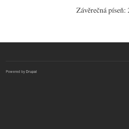
Závěrečná píseň:
Powered by
Drupal