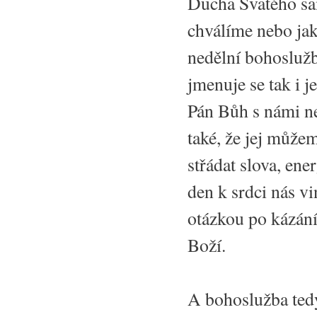
Ducha Svatého s
chválíme nebo jak
nedělní bohoslužb
jmenuje se tak i 
Pán Bůh s námi ne
také, že jej můžeme
střádat slova, ene
den k srdci nás vi
otázkou po kázání
Boží.
A bohoslužba ted