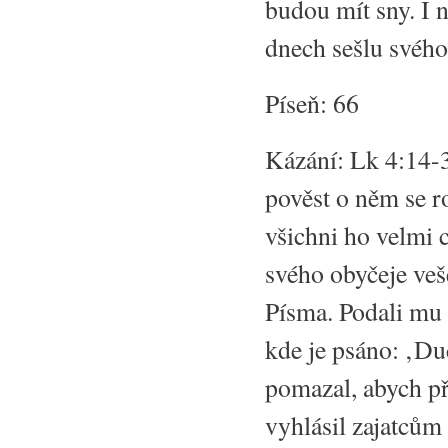
budou mít sny. I 
dnech sešlu svého
Píseň: 66
Kázání: Lk 4:14-3
pověst o něm se ro
všichni ho velmi c
svého obyčeje veš
Písma. Podali mu k
kde je psáno: ‚D
pomazal, abych př
vyhlásil zajatcům