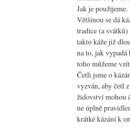
Jak je použijeme.
Většinou se dá ká
tradice (a svátků
takto káže již dl
na to, jak vypadá 
toho můžeme vzít 
Četli jsme o kázá
vyzván, aby četl 
židovství mohou č
ne úplně pravidlem
krátké kázání k o