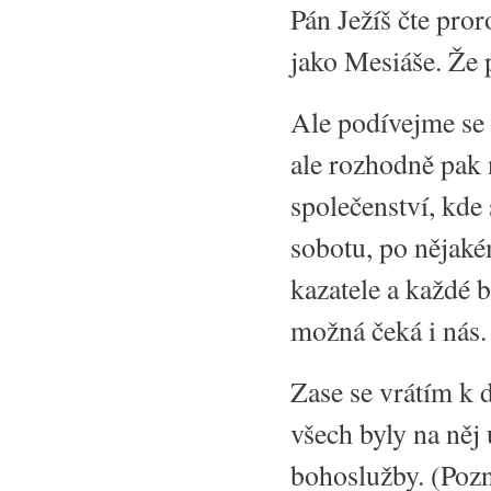
Pán Ježíš čte pror
jako Mesiáše. Že 
Ale podívejme se n
ale rozhodně pak 
společenství, kde 
sobotu, po nějak
kazatele a každé 
možná čeká i nás
Zase se vrátím k d
všech byly na něj 
bohoslužby. (Pozn