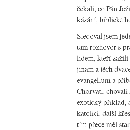
čekali, co Pán Jež
kázání, biblické h
Sledoval jsem jed
tam rozhovor s pr
lidem, kteří zaži
jinam a těch dvace
evangelium a příb
Chorvati, chovali 
exotický příklad, 
katolíci, další kře
tím přece měl sta