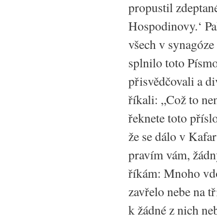
propustil zdeptan
Hospodinovy.‘ Pak 
všech v synagóze 
splnilo toto Písmo
přisvědčovali a di
říkali: „Což to n
řeknete toto přísl
že se dálo v Kafa
pravím vám, žádný
říkám: Mnoho vdov
zavřelo nebe na tř
k žádné z nich ne