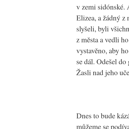
v zemi sidónské.
Elizea, a žádný z
slyšeli, byli všic
z města a vedli ho
vystavěno, aby ho 
se dál. Odešel do
Žasli nad jeho uč
Dnes to bude kázá
můžeme se podíva