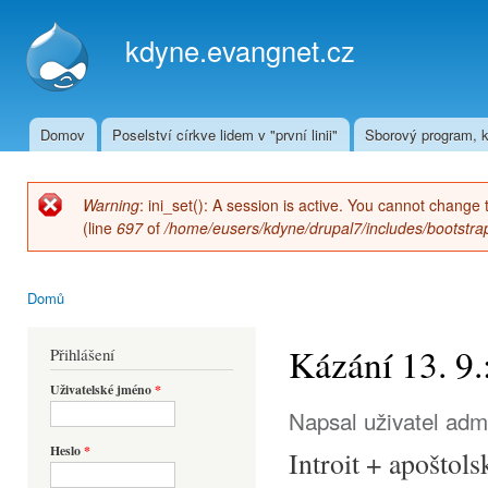
Přej
hla
kdyne.evangnet.cz
obs
Domov
Poselství církve lidem v "první linii"
Sborový program, k
Hlavní menu
Warning
: ini_set(): A session is active. You cannot change 
Chybová zpráva
(line
697
of
/home/eusers/kdyne/drupal7/includes/bootstrap
Domů
Jste zde
Kázání 13. 9
Přihlášení
Uživatelské jméno
*
Napsal uživatel
adm
Heslo
*
Introit + apoštol