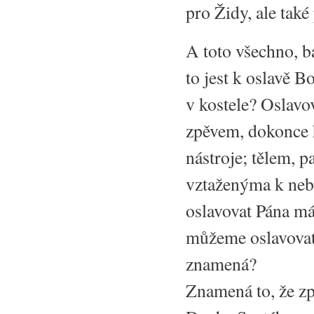
pro Židy, ale tak
A toto všechno, b
to jest k oslavě B
v kostele? Oslav
zpěvem, dokonce 
nástroje; tělem, 
vztaženýma k neb
oslavovat Pána m
můžeme oslavovat 
znamená?
Znamená to, že z