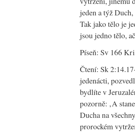
vytržení, jinému 
jeden a týž Duch,
Tak jako tělo je 
jsou jedno tělo, ač
Píseň: Sv 166 Kris
Čtení: Sk 2:14.17-
jedenácti, pozvedl
bydlíte v Jeruzal
pozorně: ‚A stane
Ducha na všechny 
prorockém vytržen