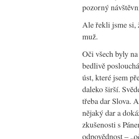
pozorný návštěvn
Ale řekli jsme si,
muž.
Oči všech byly na 
bedlivě poslouchá
úst, které jsem př
daleko širší. Svěd
třeba dar Slova. 
nějaký dar a dokáž
zkušenosti s Páne
odpovědnost – „oč