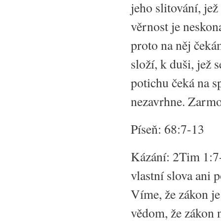
jeho slitování, j
věrnost je neskon
proto na něj čeká
složí, k duši, jež
potichu čeká na 
nezavrhne. Zarmout
Píseň: 68:7-13
Kázání: 2Tim 1:7-
vlastní slova ani 
Víme, že zákon je
vědom, že zákon n