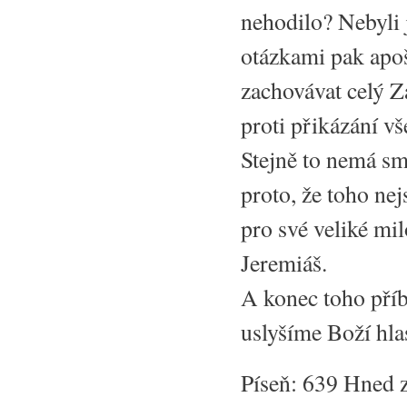
nehodilo? Nebyli
otázkami pak apoš
zachovávat celý Z
proti přikázání v
Stejně to nemá sm
proto, že toho nej
pro své veliké mil
Jeremiáš.
A konec toho příb
uslyšíme Boží hla
Píseň: 639 Hned z