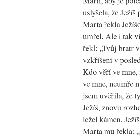
Marii, aby je pot
uslyšela, že Ježíš
Marta řekla Ježíšo
umřel. Ale i tak v
řekl: „Tvůj bratr 
vzkříšení v posled
Kdo věří ve mne, i
ve mne, neumře n
jsem uvěřila, že t
Ježíš, znovu rozho
ležel kámen. Ježí
Marta mu řekla: „P