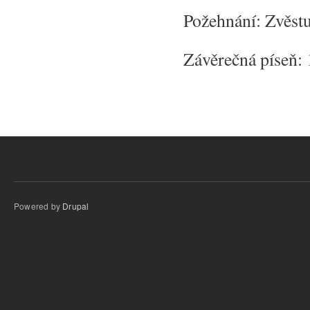
Požehnání: Zvěst
Závěrečná píseň:
Powered by
Drupal