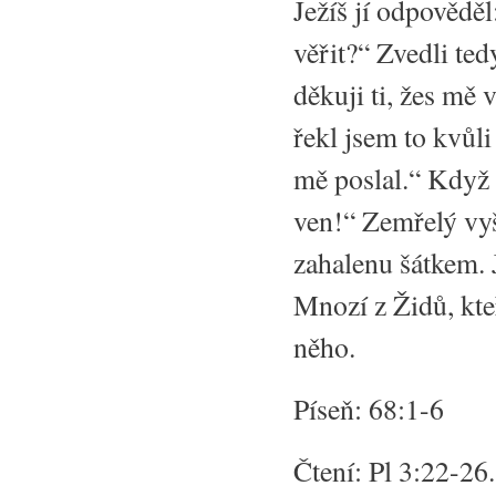
Ježíš jí odpověděl
věřit?“ Zvedli ted
děkuji ti, žes mě 
řekl jsem to kvůli 
mě poslal.“ Když 
ven!“ Zemřelý vyš
zahalenu šátkem. J
Mnozí z Židů, kteří
něho.
Píseň: 68:1-6
Čtení: Pl 3:22-26