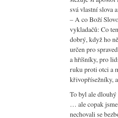
svá vlastní slova 
– A co Boží Slovo
vykladačů: Co te
dobrý, když ho ně
určen pro spraved
a hříšníky, pro li
ruku proti otci a 
křivopřísežníky, a
To byl ale dlouh
… ale copak jsme 
nechovali se bezb