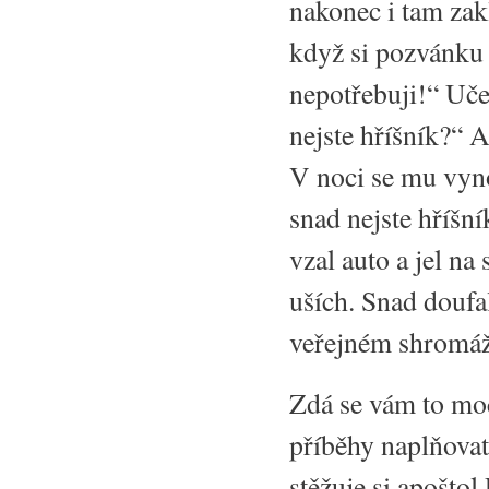
nakonec i tam zak
když si pozvánku 
nepotřebuji!“ Uče
nejste hříšník?“ 
V noci se mu vyno
snad nejste hříšn
vzal auto a jel na
uších. Snad doufal
veřejném shromáž
Zdá se vám to mo
příběhy naplňovat,
stěžuje si apošto