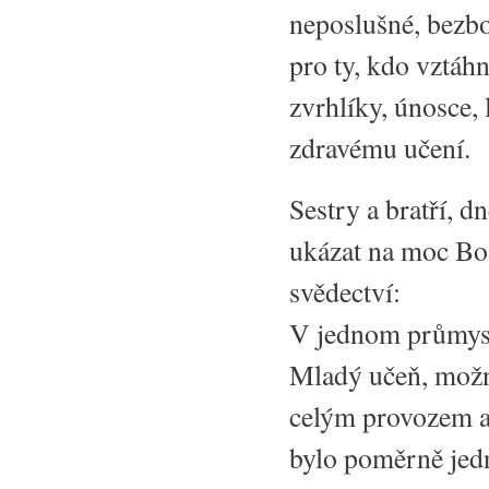
neposlušné, bezbo
pro ty, kdo vztáhn
zvrhlíky, únosce, l
zdravému učení.
Sestry a bratří, d
ukázat na moc Bo
svědectví:
V jednom průmysl
Mladý učeň, možn
celým provozem a 
bylo poměrně jedn