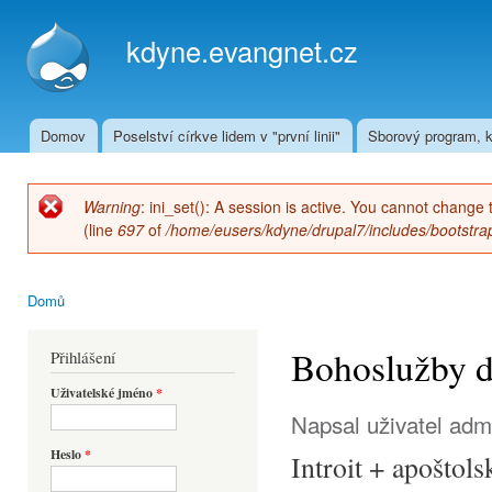
Přej
hla
kdyne.evangnet.cz
obs
Domov
Poselství církve lidem v "první linii"
Sborový program, k
Hlavní menu
Warning
: ini_set(): A session is active. You cannot change 
Chybová zpráva
(line
697
of
/home/eusers/kdyne/drupal7/includes/bootstrap
Domů
Jste zde
Bohoslužby d
Přihlášení
Uživatelské jméno
*
Napsal uživatel
adm
Heslo
*
Introit + apoštol