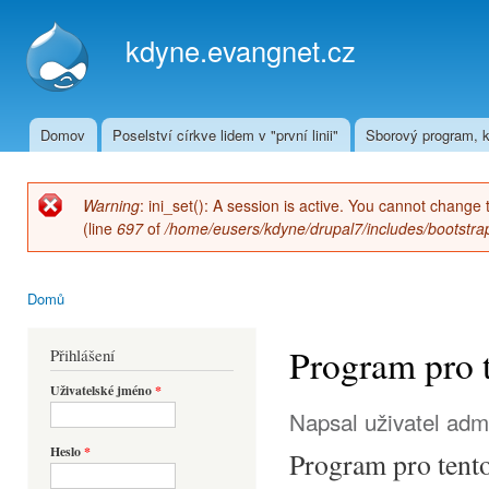
Přej
hla
kdyne.evangnet.cz
obs
Domov
Poselství církve lidem v "první linii"
Sborový program, k
Hlavní menu
Warning
: ini_set(): A session is active. You cannot change 
Chybová zpráva
(line
697
of
/home/eusers/kdyne/drupal7/includes/bootstrap
Domů
Jste zde
Program pro t
Přihlášení
Uživatelské jméno
*
Napsal uživatel
adm
Heslo
*
Program pro tento