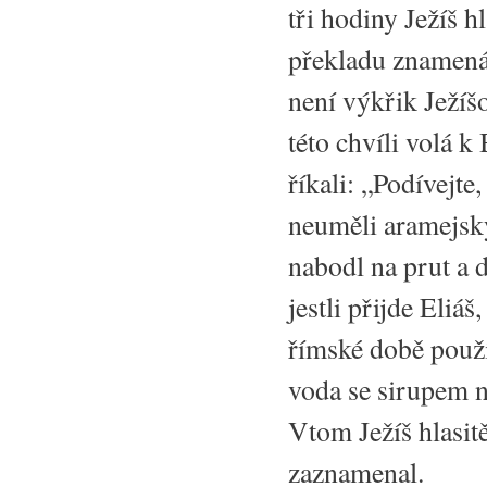
tři hodiny Ježíš h
překladu znamená:
není výkřik Ježíšo
této chvíli volá k
říkali: „Podívejte
neuměli aramejsk
nabodl na prut a 
jestli přijde Eliá
římské době použí
voda se sirupem 
Vtom Ježíš hlasit
zaznamenal.