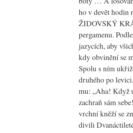
boty … A losování
ho v devět hodin 
ŽIDOVSKÝ KRÁL. N
pergamenu. Podle 
jazycích, aby všic
kdy obvinění se m
Spolu s ním ukřiž
druhého po levici
mu: „Aha! Když um
zachraň sám sebe!
vrchní kněží se zn
divili Dvanáctile