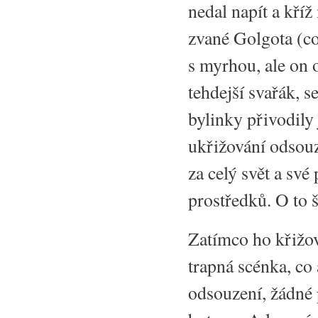
nedal napít a kříž
zvané Golgota (c
s myrhou, ale on 
tehdejší svařák, 
bylinky přivodily
ukřižování odsouze
za celý svět a sv
prostředků. O to š
Zatímco ho křižova
trapná scénka, co
odsouzení, žádné p