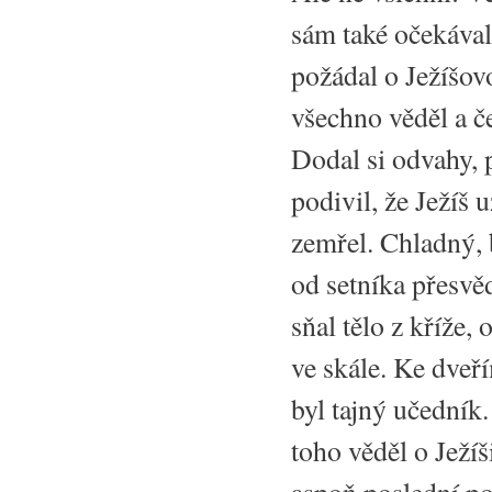
sám také očekával 
požádal o Ježíšov
všechno věděl a če
Dodal si odvahy, p
podivil, že Ježíš 
zemřel. Chladný, 
od setníka přesvěd
sňal tělo z kříže
ve skále. Ke dveř
byl tajný učedník.
toho věděl o Ježí