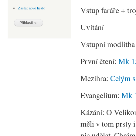
Vstup faráře + tro
Zaslat nové heslo
Uvítání
Vstupní modlitba
První čtení:
Mk 1
Mezihra:
Celým s
Evangelium:
Mk 
Kázání: O Velikon
měli v tom prsty 
nic udělat. Chrám