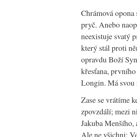
Chrámová opona se
pryč. Anebo naopa
neexistuje svatý p
který stál proti n
opravdu Boží Syn!
křesťana, prvního
Longin. Má svou 
Zase se vrátíme ke
zpovzdálí; mezi n
Jakuba Menšího, a
Ale ne všichni: V