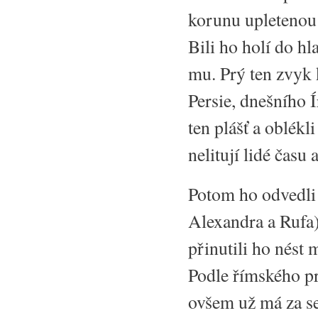
korunu upletenou 
Bili ho holí do hla
mu. Prý ten zvyk k
Persie, dnešního 
ten plášť a oblékl
nelitují lidé času 
Potom ho odvedli 
Alexandra a Rufa)
přinutili ho nést
Podle římského pr
ovšem už má za se