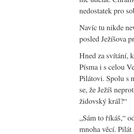
nedostatek pro so
Navíc tu nikde nev
posled Ježíšova p
Hned za svítání, k
Písma i s celou Ve
Pilátovi. Spolu s 
se, že Ježíš neprot
židovský král?“
„Sám to říkáš,“ o
mnoha věcí. Pilát