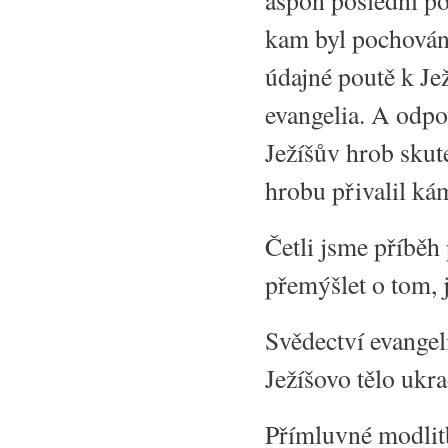
aspoň poslední po
kam byl pochován.
údajné poutě k Je
evangelia. A odpo
Ježíšův hrob skut
hrobu přivalil ká
Četli jsme příběh
přemýšlet o tom, 
Svědectví evangel
Ježíšovo tělo ukra
Přímluvné modlit