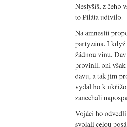
Neslyšíš, z čeho v
to Piláta udivilo.
Na amnestii propo
partyzána. I když
žádnou vinu. Dav j
provinil, oni však
davu, a tak jim pr
vydal ho k ukřižo
zanechali naposp
Vojáci ho odvedli
svolali celou pos