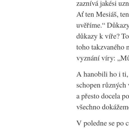
zaznívá jakési uzn
Ať ten Mesiáš, ten 
uvěříme.“ Důkazy 
důkazy k víře? To
toho takzvaného n
vyznání víry: „M
A hanobili ho i ti
schopen různých v
a přesto docela p
všechno dokážeme
V poledne se po c