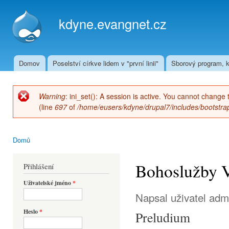
Přej
hla
kdyne.evangnet.cz
obs
Domov
Poselství církve lidem v "první linii"
Sborový program, k
Hlavní menu
Warning
: ini_set(): A session is active. You cannot change 
Chybová zpráva
(line
697
of
/home/eusers/kdyne/drupal7/includes/bootstrap
Domů
Jste zde
Bohoslužby V
Přihlášení
Uživatelské jméno
*
Napsal uživatel
adm
Heslo
*
Preludium