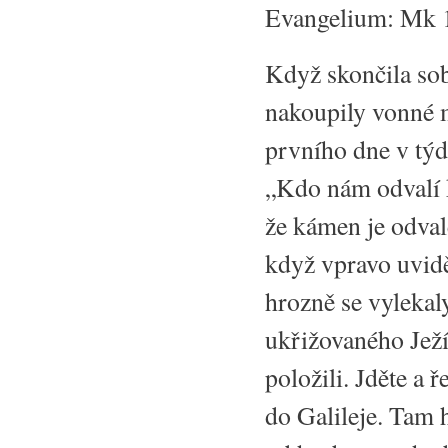
Evangelium: Mk 
Když skončila so
nakoupily vonné m
prvního dne v týdn
„Kdo nám odvalí k
že kámen je odval
když vpravo uvid
hrozně se vylekaly
ukřižovaného Ježíš
položili. Jděte a 
do Galileje. Tam h