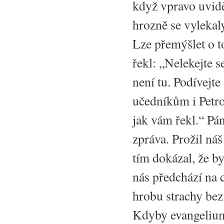
když vpravo uvid
hrozně se vylekaly
Lze přemýšlet o t
řekl: „Nelekejte s
není tu. Podívejte
učedníkům i Petrov
jak vám řekl.“ Pán
zpráva. Prožil náš
tím dokázal, že by
nás předchází na c
hrobu strachy bez
Kdyby evangelium 