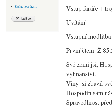
Vstup faráře + tr
Zaslat nové heslo
Uvítání
Vstupní modlitba
První čtení: Ž 8
Své zemi jsi, Hosp
vyhnanství.
Viny jsi zbavil sv
Hospodin sám nás 
Spravedlnost před