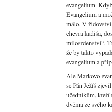
evangelium. Kdyb
Evangelium a mož
málo. V židovství
chevra kadiša, do
milosrdenství“. T
že by takto vypad
evangelium a připo
Ale Markovo evang
se Pán Ježíš zjev
učedníkům, kteří ny
dvěma ze svého k