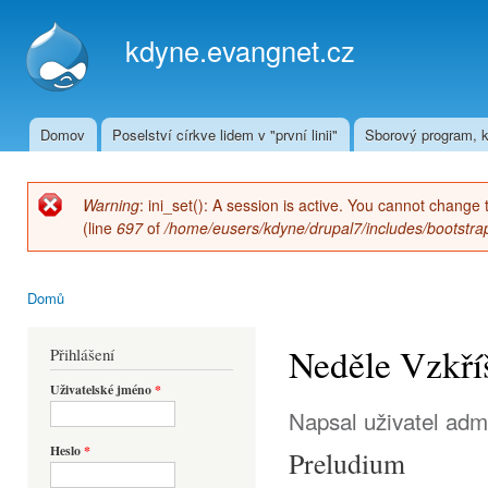
Přej
hla
kdyne.evangnet.cz
obs
Domov
Poselství církve lidem v "první linii"
Sborový program, k
Hlavní menu
Warning
: ini_set(): A session is active. You cannot change 
Chybová zpráva
(line
697
of
/home/eusers/kdyne/drupal7/includes/bootstrap
Domů
Jste zde
Neděle Vzkří
Přihlášení
Uživatelské jméno
*
Napsal uživatel
adm
Heslo
*
Preludium