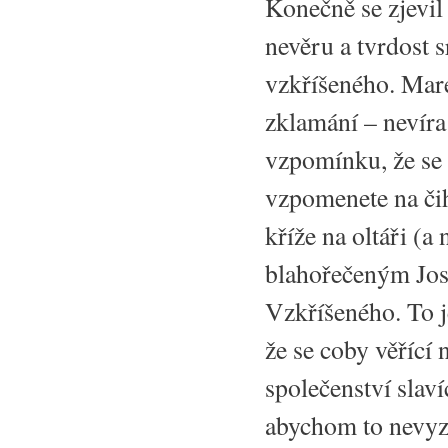
Konečně se zjevil 
nevěru a tvrdost s
vzkříšeného. Mare
zklamání – nevíra
vzpomínku, že se Pá
vzpomenete na čih
kříže na oltáři (
blahořečeným Jose
Vzkříšeného. To j
že se coby věřící 
společenství slaví
abychom to nevyzn