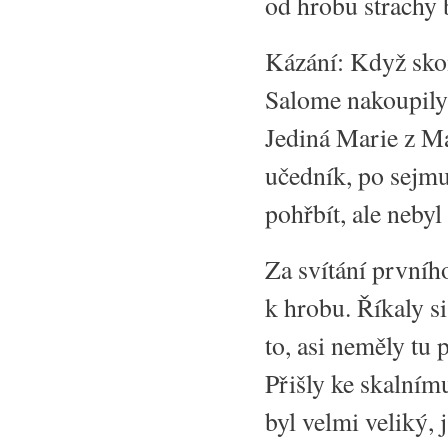
od hrobu strachy 
Kázání: Když sko
Salome nakoupily 
Jediná Marie z Mag
učedník, po sejmut
pohřbít, ale neby
Za svítání prvního
k hrobu. Říkaly 
to, asi neměly tu 
Přišly ke skalním
byl velmi veliký, 