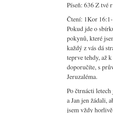
Píseň: 636 Z tvé 
Čtení: 1Kor 16:1
Pokud jde o sbírku
pokynů, které jse
každý z vás dá st
teprve tehdy, až k
doporučíte, s prů
Jeruzaléma.
Po čtrnácti letec
a Jan jen žádali, 
jsem vždy horlivě 