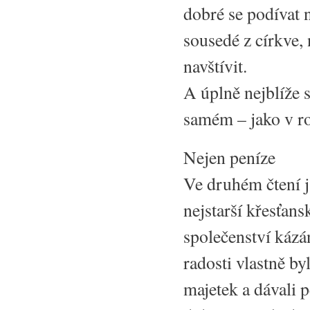
dobré se podívat n
sousedé z církve,
navštívit.
A úplně nejblíže 
samém – jako v ro
Nejen peníze
Ve druhém čtení j
nejstarší křesťan
společenství kázá
radosti vlastně by
majetek a dávali p