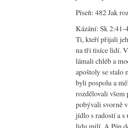
Píseň: 482 Jak ro
Kázání: Sk 2:41-
Ti, kteří přijali 
na tři tisíce lidí.
lámali chléb a mo
apoštoly se stalo 
byli pospolu a mě
rozdělovali všem 
pobývali svorně v
jídlo s radostí a
lidu milí. A Pán d