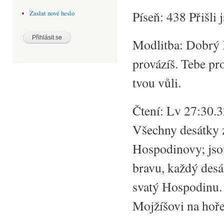
Píseň: 438 Přišli 
Zaslat nové heslo
Modlitba: Dobrý B
provázíš. Tebe p
tvou vůli.
Čtení: Lv 27:30.3
Všechny desátky 
Hospodinovy; jso
bravu, každý desát
svatý Hospodinu. 
Mojžíšovi na hoře