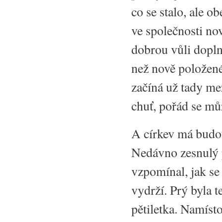
co se stalo, ale o
ve společnosti no
dobrou vůli dopln
než nově položené 
začíná už tady me
chuť, pořád se mů
A církev má budo
Nedávno zesnulý 
vzpomínal, jak se 
vydrží. Prý byla t
pětiletka. Namísto