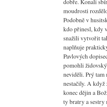
dobře. Konali sbír
moudrosti rozdělo
Podobně v husitsk
kdo přinesl, kdy 
snažili vytvořit 
naplňuje prakticky
Pavlových dopisech
pomohli židovským
neviděli. Prý tam
nestačily. A když
konec dějin a Boží
ty bratry a sestry