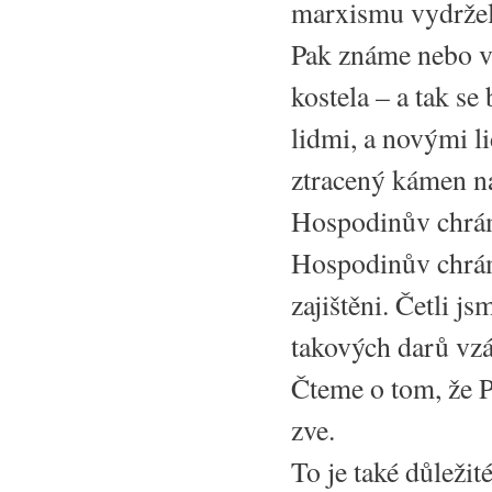
marxismu vydržela 
Pak známe nebo v
kostela – a tak se
lidmi, a novými li
ztracený kámen n
Hospodinův chrám
Hospodinův chrám
zajištěni. Četli 
takových darů vz
Čteme o tom, že P
zve.
To je také důležit