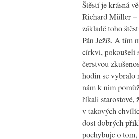
Štěstí je krásná v
Richard Müller – 
základě toho štěs
Pán Ježíš. A tím 
církvi, pokoušeli
čerstvou zkušenost
hodin se vybralo 
nám k nim pomůže.
říkali starostové
v takových chvíl
dost dobrých přík
pochybuje o tom,