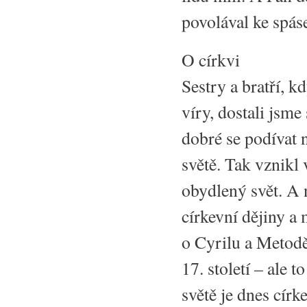
povolával ke spás
O církvi
Sestry a bratří, k
víry, dostali jsme
dobré se podívat n
světě. Tak vznikl
obydlený svět. A 
církevní dějiny a
o Cyrilu a Metod
17. století – ale
světě je dnes círk