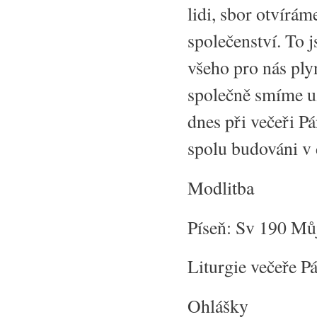
lidi, sbor otvírám
společenství. To 
všeho pro nás ply
společně smíme už
dnes při večeři Pá
spolu budováni v 
Modlitba
Píseň: Sv 190 Mů
Liturgie večeře P
Ohlášky