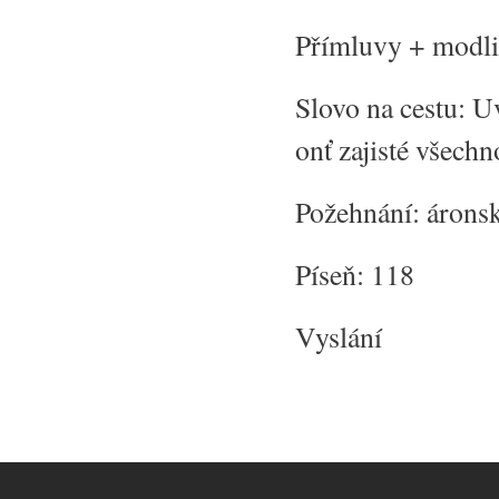
Přímluvy + modli
Slovo na cestu: U
onť zajisté všechn
Požehnání: árons
Píseň: 118
Vyslání