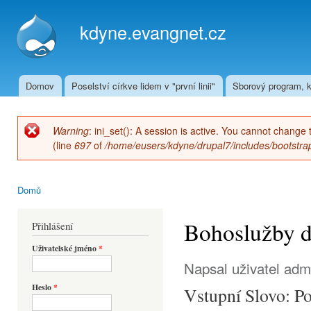
Přej
hla
kdyne.evangnet.cz
obs
Domov
Poselství církve lidem v "první linii"
Sborový program, k
Hlavní menu
Warning
: ini_set(): A session is active. You cannot change 
Chybová zpráva
(line
697
of
/home/eusers/kdyne/drupal7/includes/bootstrap
Domů
Jste zde
Bohoslužby dn
Přihlášení
Uživatelské jméno
*
Napsal uživatel
adm
Heslo
*
Vstupní Slovo: 