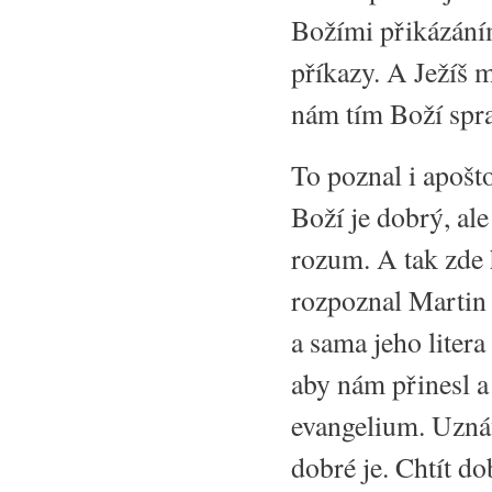
Božími přikázáním
příkazy. A Ježíš m
nám tím Boží spra
To poznal i apošt
Boží je dobrý, al
rozum. A tak zde 
rozpoznal Martin 
a sama jeho litera
aby nám přinesl a 
evangelium. Uznáv
dobré je. Chtít do