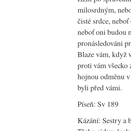
milosrdným, neboť
čisté srdce, neboť
neboť oni budou n
pronásledováni pro
Blaze vám, když v
proti vám všecko z
hojnou odměnu v n
byli před vámi.
Píseň: Sv 189
Kázání: Sestry a b