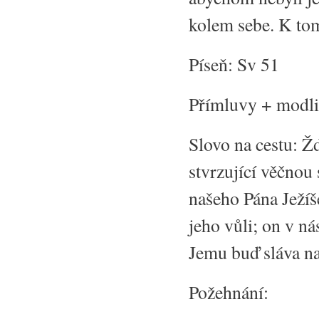
kolem sebe. K tom
Píseň: Sv 51
Přímluvy + modli
Slovo na cestu: Ž
stvrzující věčnou
našeho Pána Ježíše
jeho vůli; on v ná
Jemu buď sláva n
Požehnání: