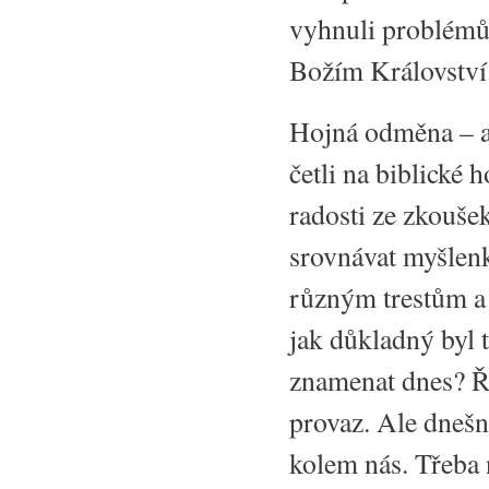
vyhnuli problémů
Božím Království
Hojná odměna – ap
četli na biblické
radosti ze zkouše
srovnávat myšlenk
různým trestům a t
jak důkladný byl t
znamenat dnes? Ří
provaz. Ale dnešn
kolem nás. Třeba 