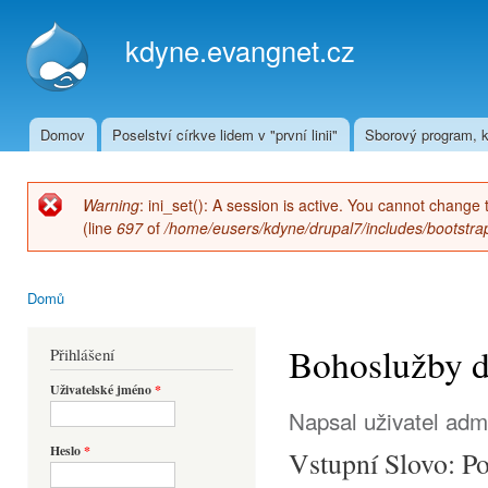
Přej
hla
kdyne.evangnet.cz
obs
Domov
Poselství církve lidem v "první linii"
Sborový program, k
Hlavní menu
Warning
: ini_set(): A session is active. You cannot change 
Chybová zpráva
(line
697
of
/home/eusers/kdyne/drupal7/includes/bootstrap
Domů
Jste zde
Bohoslužby dn
Přihlášení
Uživatelské jméno
*
Napsal uživatel
adm
Heslo
*
Vstupní Slovo: 