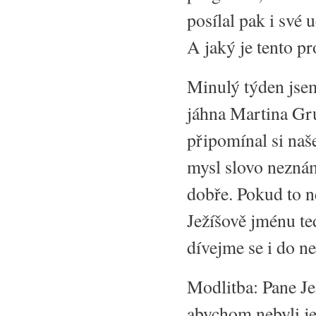
posílal pak i své
A jaký je tento p
Minulý týden jsem
jáhna Martina Gru
připomínal si naš
mysl slovo nezná
dobře. Pokud to n
Ježíšově jménu te
dívejme se i do n
Modlitba: Pane Jež
abychom nebyli je