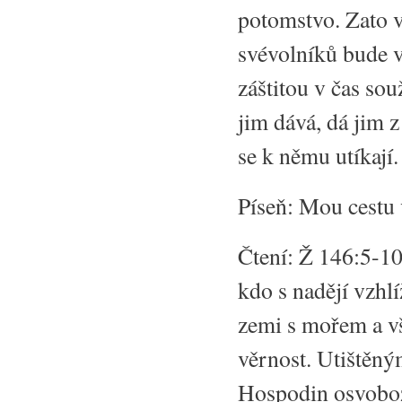
potomstvo. Zato 
svévolníků bude 
záštitou v čas so
jim dává, dá jim 
se k němu utíkají.
Píseň: Mou cestu
Čtení: Ž 146:5-1
kdo s nadějí vzhl
zemi s mořem a vš
věrnost. Utištěn
Hospodin osvoboz