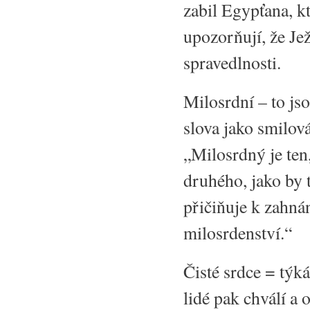
zabil Egypťana, k
upozorňují, že Je
spravedlnosti.
Milosrdní – to js
slova jako smilov
„Milosrdný je ten
druhého, jako by t
přičiňuje k zahnán
milosrdenství.“
Čisté srdce = týk
lidé pak chválí a 