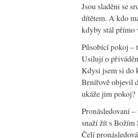
Jsou sladěni se 
dítětem. A kdo má
kdyby stál přímo 
Působící pokoj – 
Usilují o přivádě
Kdysi jsem si do k
Brnířově objevil d
ukáže jim pokoj?
Pronásledovaní – t
snaží žít s Božím
Čelí pronásledov