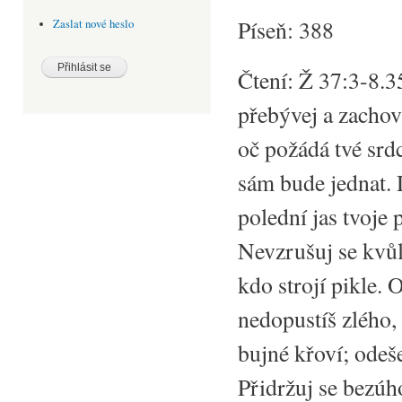
Píseň: 388
Zaslat nové heslo
Čtení: Ž 37:3-8.3
přebývej a zachov
oč požádá tvé srd
sám bude jednat. D
polední jas tvoje 
Nevzrušuj se kvůl
kdo strojí pikle. 
nedopustíš zlého,
bujné křoví; odeše
Přidržuj se bezú