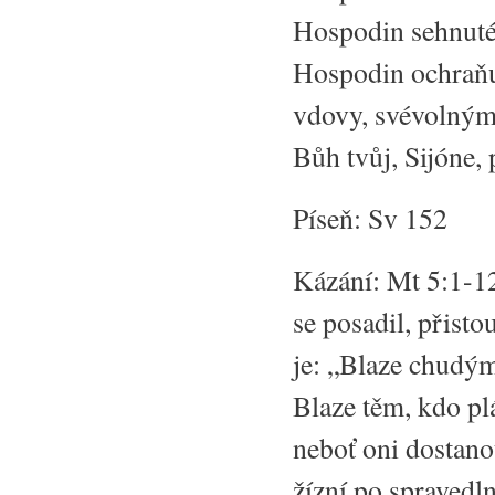
Hospodin sehnuté
Hospodin ochraňuj
vdovy, svévolným 
Bůh tvůj, Sijóne,
Píseň: Sv 152
Kázání: Mt 5:1-12
se posadil, přisto
je: „Blaze chudým
Blaze těm, kdo pl
neboť oni dostano
žízní po spravedl