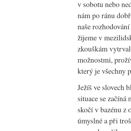
v sobotu nebo neděl
nám po ránu dobř
naše rozhodování j
žijeme v mezilids
zkouškám vytrval
možnostmi, proží
který je všechny 
Ježíš ve slovech 
situace se začíná
skočí v bazénu z 
úmyslné a při tro