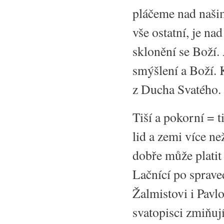
pláčeme nad našim
vše ostatní, je na
sklonění se Boží.
smýšlení a Boží. K
z Ducha Svatého. 
Tiší a pokorní = ti
lid a zemi více ne
dobře může platit 
Lačnící po spraved
Žalmistovi i Pavl
svatopisci zmiňují