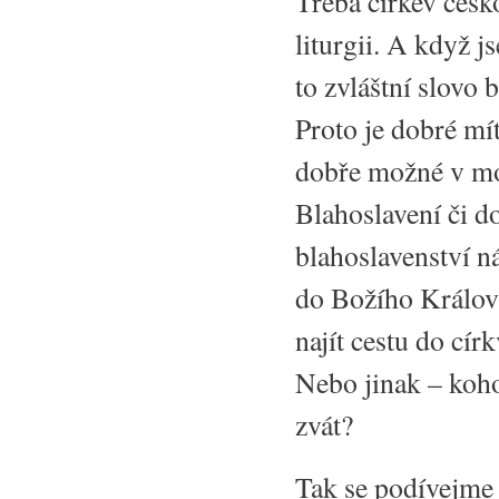
Třeba církev česk
liturgii. A když j
to zvláštní slovo
Proto je dobré mít
dobře možné v mo
Blahoslavení či do
blahoslavenství n
do Božího Králov
najít cestu do círk
Nebo jinak – koh
zvát?
Tak se podívejme n