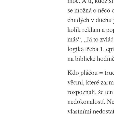
moc. A ti, kdož si
se možná o něco o
chudých v duchu j
kolik reklam a po
máš“, „Já to zvlád
logika třeba 1. ep
na biblické hodině
Kdo pláčou = truc
věcmi, které zarm
rozpoznali, že ten
nedokonalostí. Ne
vlastními nedosta