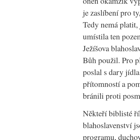
onen okamžik vypl
je zaslíbení pro t
Tedy nemá platit, 
umístila ten poze
Ježíšova blahoslav
Bůh použil. Pro p
poslal s dary jíd
přítomností a pom
bránili proti pos
Někteří biblisté ř
blahoslavenství 
programu, duchov