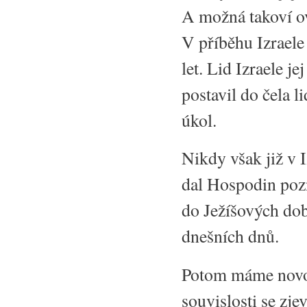
A možná takoví ovl
V příběhu Izraele 
let. Lid Izraele j
postavil do čela 
úkol.
Nikdy však již v 
dal Hospodin pozna
do Ježíšových dob
dnešních dnů.
Potom máme novoz
souvislosti se zje