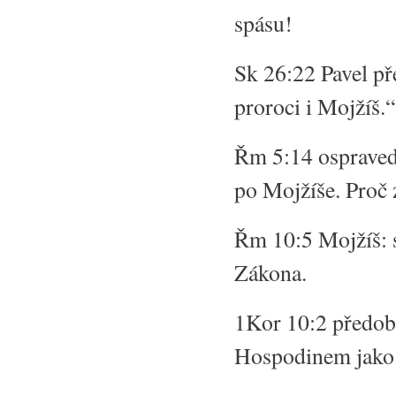
spásu!
Sk 26:22 Pavel př
proroci i Mojžíš.“
Řm 5:14 ospravedl
po Mojžíše. Proč 
Řm 10:5 Mojžíš: s
Zákona.
1Kor 10:2 předobr
Hospodinem jako 