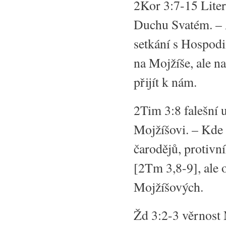
2Kor 3:7-15 Liter
Duchu Svatém. – 
setkání s Hospodi
na Mojžíše, ale n
přijít k nám.
2Tim 3:8 falešní u
Mojžíšovi. – Kde 
čarodějů, protivn
[2Tm 3,8-9], ale 
Mojžíšových.
Žd 3:2-3 věrnost 