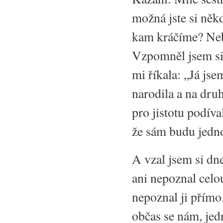
možná jste si něk
kam kráčíme? Neb
Vzpomněl jsem si 
mi říkala: „Já js
narodila a na dru
pro jistotu podíva
že sám budu jedn
A vzal jsem si dne
ani nepoznal celo
nepoznal ji přímo
občas se nám, jedn