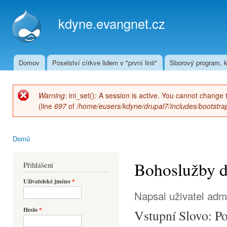
Přej
hla
kdyne.evangnet.cz
obs
Domov
Poselství církve lidem v "první linii"
Sborový program, k
Hlavní menu
Warning
: ini_set(): A session is active. You cannot change 
Chybová zpráva
(line
697
of
/home/eusers/kdyne/drupal7/includes/bootstrap
Domů
Jste zde
Bohoslužby dn
Přihlášení
Uživatelské jméno
*
Napsal uživatel
adm
Heslo
*
Vstupní Slovo: 