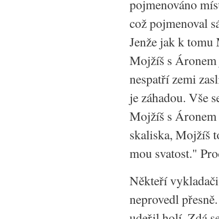
pojmenováno míst
což pojmenoval s
Jenže jak k tomu 
Mojžíš s Áronem j
nespatří zemi zasl
je záhadou. Vše s
Mojžíš s Áronem s
skaliska, Mojžíš t
mou svatost." Pro
Někteří vykladači
neprovedl přesně.
udeřil holí. Zdá s