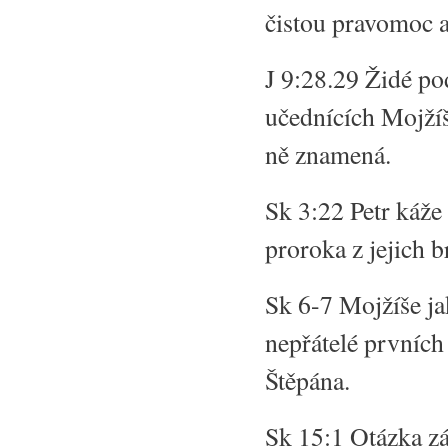
čistou pravomoc a 
J 9:28.29 Židé po
učednících Mojžíšo
ně znamená.
Sk 3:22 Petr káž
proroka z jejich br
Sk 6-7 Mojžíše ja
nepřátelé prvních
Štěpána.
Sk 15:1 Otázka z