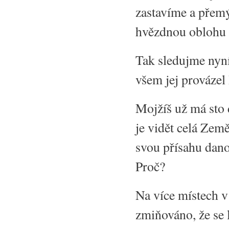
zastavíme a přem
hvězdnou oblohu a
Tak sledujme nyní 
všem jej provázel
Mojžíš už má sto 
je vidět celá Zem
svou přísahu dan
Proč?
Na více místech 
zmiňováno, že se 