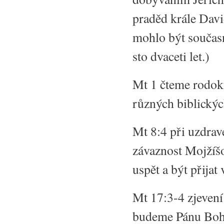
praděd krále Dav
mohlo být současn
sto dvaceti let.)
Mt 1 čteme rodok
různých biblickýc
Mt 8:4 při uzdra
závaznost Mojžíšo
uspět a být přijat
Mt 17:3-4 zjevení
budeme Pánu Bohu