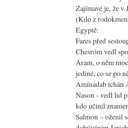
Zajímavé je, že v
(Kdo z rodokmenu
Egyptě:
Fares před sesto
Chesróm vedl spo
Aram, o něm moc n
jediné, co se po 
Amínadab tchán 
Nason - vedl lid 
kdo učinil znamen
Salmon – oženil s
dobýváním Jericha