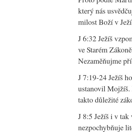
který nás usvědču
milost Boží v Ježí
J 6:32 Ježíš vzpo
ve Starém Zákoně
Nezaměňujme příč
J 7:19-24 Ježíš ho
ustanovil Mojžíš
takto důležité záko
J 8:5 Ježíš i v ta
nezpochybňuje lit