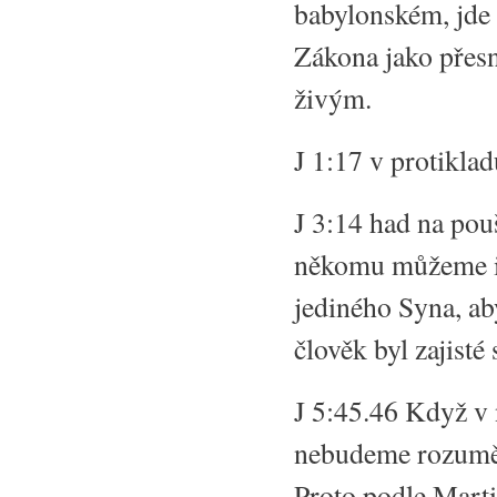
babylonském, jde 
Zákona jako přesn
živým.
J 1:17 v protiklad
J 3:14 had na pouš
někomu můžeme i 
jediného Syna, ab
člověk byl zajisté
J 5:45.46 Když v 
nebudeme rozumět
Proto podle Mart