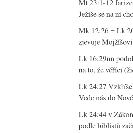
Mt 23:1-12 farize
Ježíše se na ní ch
Mk 12:26 = Lk 20
zjevuje Mojžíšovi
Lk 16:29nn podobe
na to, že věřící (
Lk 24:27 Vzkříše
Vede nás do Nov
Lk 24:44 v Zákon
podle biblistů zač