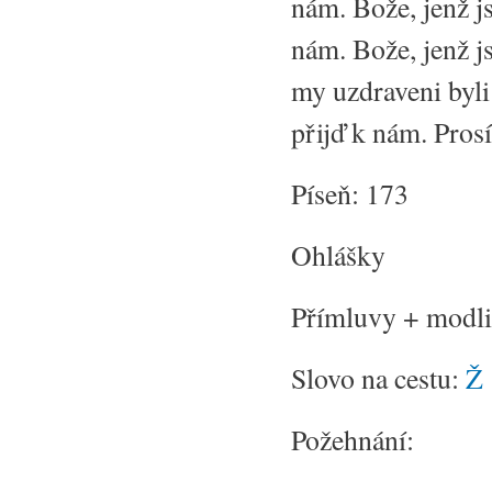
nám. Bože, jenž js
nám. Bože, jenž j
my uzdraveni byli 
přijď k nám. Prosí
Píseň: 173
Ohlášky
Přímluvy + modli
Slovo na cestu:
Ž
Požehnání: