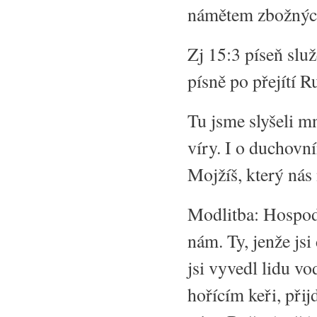
námětem zbožnýc
Zj 15:3 píseň slu
písně po přejítí 
Tu jsme slyšeli m
víry. I o duchovn
Mojžíš, který ná
Modlitba: Hospodi
nám. Ty, jenže jsi
jsi vyvedl lidu vod
hořícím keři, přij