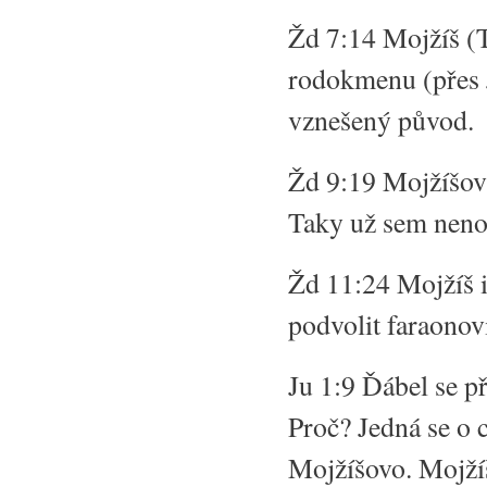
Žd 7:14 Mojžíš (T
rodokmenu (přes 
vznešený původ.
Žd 9:19 Mojžíšovy
Taky už sem neno
Žd 11:24 Mojžíš i 
podvolit faraonov
Ju 1:9 Ďábel se p
Proč? Jedná se o 
Mojžíšovo. Mojžíš