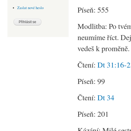
Píseň: 555
Zaslat nové heslo
Modlitba: Po tvé
neumíme říct. Dej
vedeš k proměně.
Čtení:
Dt 31:16-2
Píseň: 99
Čtení:
Dt 34
Píseň: 201
Kázání: Milé sestr