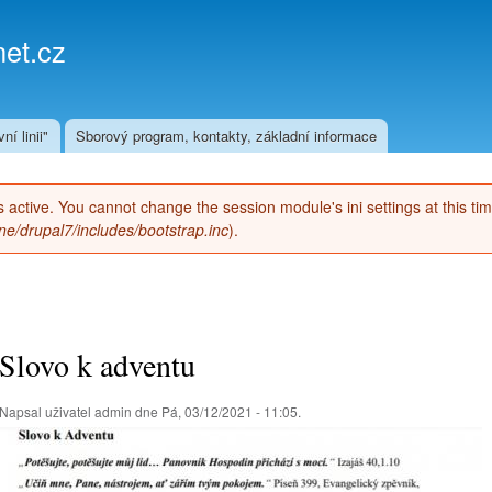
Přejít k
hlavnímu
et.cz
obsahu
ní linii"
Sborový program, kontakty, základní informace
 is active. You cannot change the session module's ini settings at this ti
e/drupal7/includes/bootstrap.inc
).
Slovo k adventu
Napsal uživatel
admin
dne Pá, 03/12/2021 - 11:05.