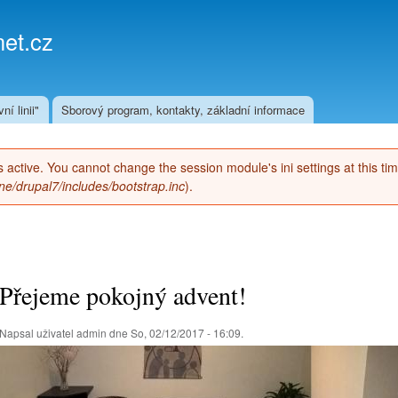
Přejít k
hlavnímu
et.cz
obsahu
ní linii"
Sborový program, kontakty, základní informace
 is active. You cannot change the session module's ini settings at this ti
e/drupal7/includes/bootstrap.inc
).
Přejeme pokojný advent!
Napsal uživatel
admin
dne So, 02/12/2017 - 16:09.