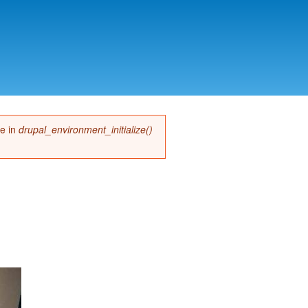
me in
drupal_environment_initialize()