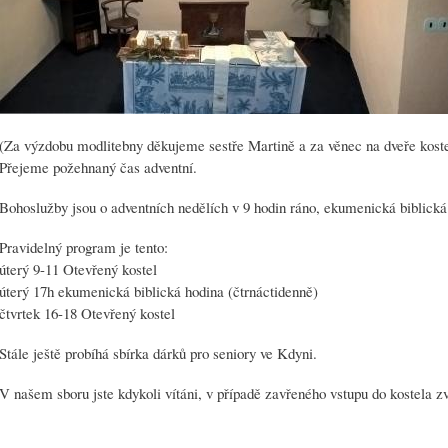
(Za výzdobu modlitebny děkujeme sestře Martině a za věnec na dveře kostel
Přejeme požehnaný čas adventní.
Bohoslužby jsou o adventních nedělích v 9 hodin ráno, ekumenická biblická 
Pravidelný program je tento:
úterý 9-11 Otevřený kostel
úterý 17h ekumenická biblická hodina (čtrnáctidenně)
čtvrtek 16-18 Otevřený kostel
Stále ještě probíhá sbírka dárků pro seniory ve Kdyni.
V našem sboru jste kdykoli vítáni, v případě zavřeného vstupu do kostela zv