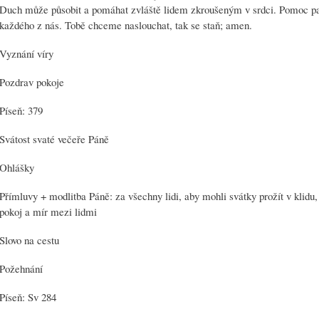
Duch může působit a pomáhat zvláště lidem zkroušeným v srdci. Pomoc p
každého z nás. Tobě chceme naslouchat, tak se staň; amen.
Vyznání víry
Pozdrav pokoje
Píseň: 379
Svátost svaté večeře Páně
Ohlášky
Přímluvy + modlitba Páně: za všechny lidi, aby mohli svátky prožít v klidu, s
pokoj a mír mezi lidmi
Slovo na cestu
Požehnání
Píseň: Sv 284