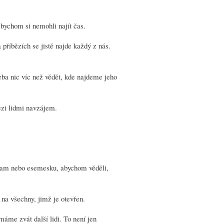
 bychom si nemohli najít čas.
 příbězích se jistě najde každý z nás.
eba nic víc než vědět, kde najdeme jeho
ezi lidmi navzájem.
gram nebo esemesku, abychom věděli,
 na všechny, jimž je otevřen.
máme zvát další lidi. To není jen