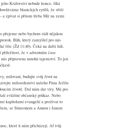
 jeho Království nebude konce, říká
dovoláváme blanických rytířů, že větší
– a zpívat si přitom třeba Mír na zemi
ěco přejeme nebo bychom rádi nějakou
á prorok. Bůh, který zamýšlel pro nás
ké říše (Žd 11:40). Čeká na další lidi,
í příležitost, že v adventním čase
o nás připravena mnohá tajemství. To jen
očkavě.
vy, milovaní, budujte svůj život na
kávejte milosrdenství našeho Pána Ježíše
oucím životě. Dal nám dar víry. Má pro
tali zvláštní občanský průkaz. Nebo
mi kapitolami evangelií a prožívat to
riášem, se Simeonem a Annou i Janem
oc, které k nám přicházejí. Ať tvůj