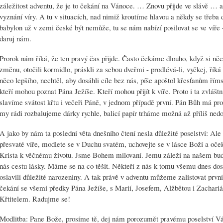
záležitost adventu, že je to čekání na Vánoce. … Znovu přijde ve slávě … a
vyznání víry. A tu v situacích, nad nimiž kroutíme hlavou a někdy se třeba 
babylon už v zemi české být nemůže, tu se nám nabízí posilovat se ve víře 
daruj nám.
Prorok nám říká, že ten pravý čas přijde. Často čekáme dlouho, když si n
změnu, otočili kormidlo, práskli za sebou dveřmi - prodlévá-li, vyčkej, řík
něco lepšího, nechtěl, aby dosáhli cíle bez nás, píše apoštol křesťanům říms
kteří mohou poznat Pána Ježíše. Kteří mohou přijít k víře. Proto i ta zvláštn
slavíme svátost křtu i večeři Páně, v jednom případě první. Pán Bůh má pr
my rádi rozbalujeme dárky rychle, balicí papír trháme možná až příliš ned
A jako by nám ta poslední věta dnešního čtení nesla důležité poselství: Ale 
přesvaté víře, modlete se v Duchu svatém, uchovejte se v lásce Boží a oče
Krista k věčnému životu. Jsme Bohem milovaní. Jemu záleží na našem bud
nás cestu lásky. Máme se na co těšit. Někteří z nás k tomu všemu dnes dos
oslavili důležité narozeniny. A tak právě v adventu můžeme zalistovat první
čekání se všemi předky Pána Ježíše, s Marií, Josefem, Alžbětou i Zacha
Křtitelem. Radujme se!
Modlitba: Pane Bože, prosíme tě, dej nám porozumět pravému poselství Ván