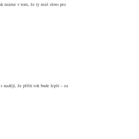
ak máme v tom, že ty máš slovo pro
 nadějí, že příští rok bude lepší – za