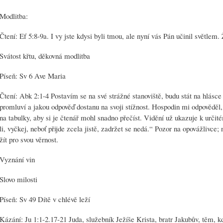
Modlitba:
Čtení: Ef 5:8-9a. I vy jste kdysi byli tmou, ale nyní vás Pán učinil světlem. Ž
Svátost křtu, děkovná modlitba
Píseň: Sv 6 Ave Maria
Čtení: Abk 2:1-4 Postavím se na své strážné stanoviště, budu stát na hlásce
promluví a jakou odpověď dostanu na svoji stížnost. Hospodin mi odpověděl,
na tabulky, aby si je čtenář mohl snadno přečíst. Vidění už ukazuje k určit
li, vyčkej, neboť přijde zcela jistě, zadržet se nedá.“ Pozor na opovážlivce
žít pro svou věrnost.
Vyznání vin
Slovo milosti
Píseň: Sv 49 Dítě v chlévě leží
Kázání: Ju 1:1-2.17-21 Juda, služebník Ježíše Krista, bratr Jakubův, těm,