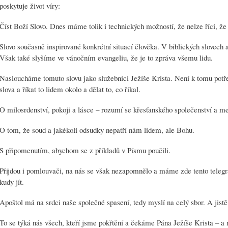
poskytuje život víry:
Číst Boží Slovo. Dnes máme tolik i technických možností, že nelze říci, že
Slovo současně inspirované konkrétní situací člověka. V biblických slovech a
Však také slyšíme ve vánočním evangeliu, že je to zpráva všemu lidu.
Nasloucháme tomuto slovu jako služebníci Ježíše Krista. Není k tomu potř
slova a říkat to lidem okolo a dělat to, co říkal.
O milosrdenství, pokoji a lásce – rozumí se křesťanského společenství a m
O tom, že soud a jakékoli odsudky nepatří nám lidem, ale Bohu.
S připomenutím, abychom se z příkladů v Písmu poučili.
Přijdou i pomlouvači, na nás se však nezapomnělo a máme zde tento tele
kudy jít.
Apoštol má na srdci naše společné spasení, tedy myslí na celý sbor. A jistě
To se týká nás všech, kteří jsme pokřtění a čekáme Pána Ježíše Krista – a 