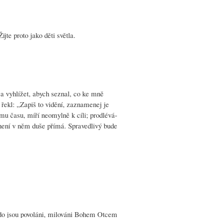
ijte proto jako děti světla.
 a vyhlížet, abych seznal, co ke mně
 řekl: „Zapiš to vidění, zaznamenej je
ému času, míří neomylně k cíli; prodlévá-
; není v něm duše přímá. Spravedlivý bude
 kdo jsou povoláni, milováni Bohem Otcem