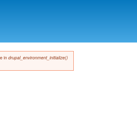
me in
drupal_environment_initialize()