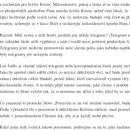
a zachováni pro Ježíše Krista: Milosrdenství, pokoj a láska ať se vám rozho
co předpověděli apoštolové Pána našeho Ježíše Krista, neboť vám říkali, že
žijící bezbožně podle svých vášní. Ale vy, milovaní, budujte svůj život na 
svatém, uchovejte se v lásce Boží a očekávejte milosrdenství našeho Pána 
Kázání: Milé sestry a milí bratří, posílali jste někdy telegram? (Telegram 
na základní škole učili vyplňovat a znát i rozdíl mezi poštovní poukázkou 
Telegramy ještě nedávno provozovala naše slavná pošta jako nabídku napřík
byly telegramy pro nezájem zrušeny.
List Judův je vlastně takový telegram nebo korespondenční lístek psaný ryc
Jako by apoštol chtěl sdělit církvi co nejvíce důležitých věcí, než bude pozd
situaci ohrožení církve bludaři, prostě lidmi, kteří znevažovali vyznání vír
křesťanského života. A tu může přijít takové varování, jaké čteme v podobě 
můžeme to Slovo vyložit tak, že si nemáme nic dělat z toho, když by se ná
Co znamená to prorocké Slovo „Postavím se na své strážné stanoviště, budu
Podle vykladačů šlo o pozornost k důležitému Božímu sdělení, snad proroc
tabule v jeruzalémském Chrámě tak, aby si je každý mohl přečíst.
Když jsme tedy zváni k takové pozornosti, podívejme se na to, jaké možn