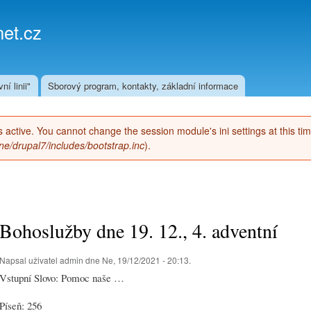
Přejít k
hlavnímu
et.cz
obsahu
ní linii"
Sborový program, kontakty, základní informace
 is active. You cannot change the session module's ini settings at this ti
e/drupal7/includes/bootstrap.inc
).
Bohoslužby dne 19. 12., 4. adventní
Napsal uživatel
admin
dne Ne, 19/12/2021 - 20:13.
Vstupní Slovo: Pomoc naše …
Píseň: 256