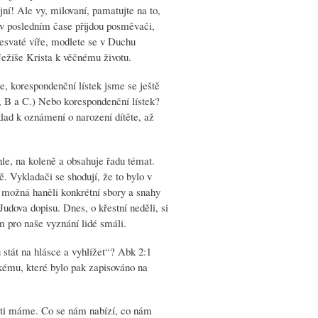
jní! Ale vy, milovaní, pamatujte na to,
 v posledním čase přijdou posměvači,
přesvaté víře, modlete se v Duchu
Ježíše Krista k věčnému životu.
ne, korespondenční lístek jsme se ještě
A, B a C.) Nebo korespondenční lístek?
lad k oznámení o narození dítěte, až
hle, na koleně a obsahuje řadu témat.
ě. Vykladači se shodují, že to bylo v
y, možná haněli konkrétní sbory a snahy
Judova dopisu. Dnes, o křestní neděli, si
m pro naše vyznání lidé smáli.
 stát na hlásce a vyhlížet“? Abk 2:1
kému, které bylo pak zapisováno na
osti máme. Co se nám nabízí, co nám