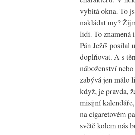
vybitá okna. To 
nakládat my? Žijm
lidi. To znamená i
Pán Ježíš posílal
doplňovat. A s tě
náboženství nebo 
zabývá jen málo li
když, je pravda, 
misijní kalendáře
na cigaretovém pa
světě kolem nás bu