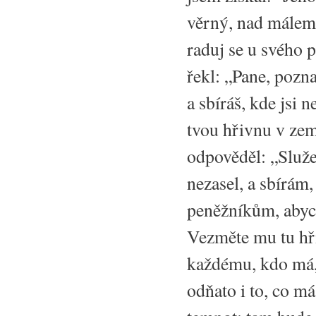
věrný, nad málem 
raduj se u svého p
řekl: „Pane, poznal
a sbíráš, kde jsi 
tvou hřivnu v zemi
odpověděl: „Služeb
nezasel, a sbírám
peněžníkům, abych 
Vezměte mu tu hři
každému, kdo má,
odňato i to, co m