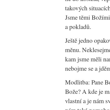
takových situacíc
Jsme těmi Božími 
a pokladů.
Ještě jedno opako
měnu. Neklesejme 
kam jsme měli nam
nebojme se a jděm
Modlitba: Pane B
Bože? A kde je m
vlastní a je nám s