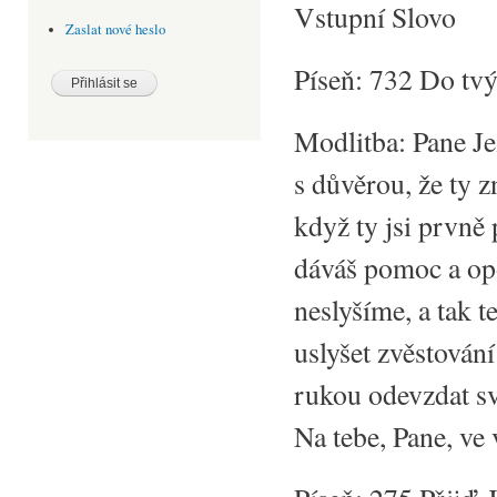
Vstupní Slovo
Zaslat nové heslo
Píseň: 732 Do tvý
Modlitba: Pane Je
s důvěrou, že ty 
když ty jsi prvně
dáváš pomoc a opo
neslyšíme, a tak 
uslyšet zvěstován
rukou odevzdat sv
Na tebe, Pane, ve