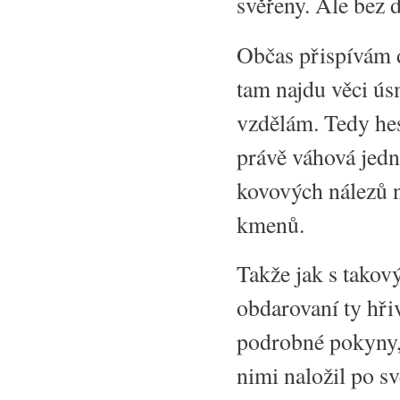
svěřeny. Ale bez 
Občas přispívám 
tam najdu věci úsm
vzdělám. Tedy hes
právě váhová jedn
kovových nálezů n
kmenů.
Takže jak s takov
obdarovaní ty hři
podrobné pokyny, 
nimi naložil po s