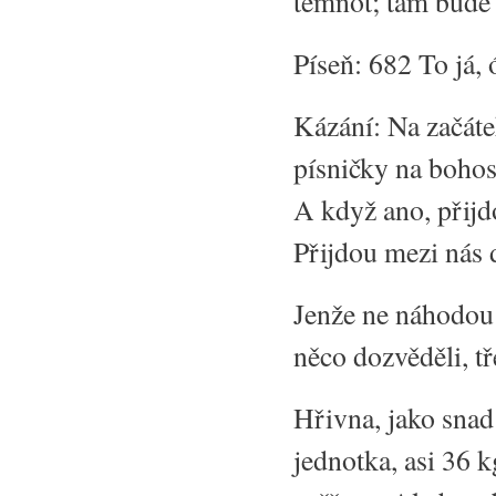
temnot; tam bude 
Píseň: 682 To já,
Kázání: Na začáte
písničky na bohos
A když ano, přijd
Přijdou mezi nás 
Jenže ne náhodou
něco dozvěděli, t
Hřivna, jako snad
jednotka, asi 36 k