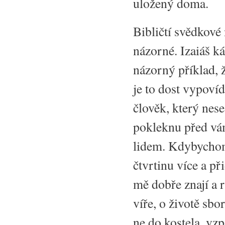
uložený doma.
Bibličtí svědkové
názorné. Izaiáš k
názorný příklad, ž
je to dost vypoví
člověk, který nese
pokleknu před vá
lidem. Kdybychom 
čtvrtinu více a př
mě dobře znají a r
víře, o životě sbo
ne do kostela, vz