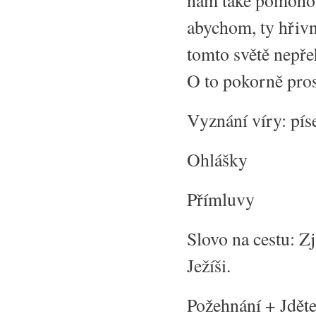
nám také pomohou 
abychom, ty hřivn
tomto světě nepřeh
O to pokorně pro
Vyznání víry: píse
Ohlášky
Přímluvy
Slovo na cestu: Zj
Ježíši.
Požehnání + Jděte,