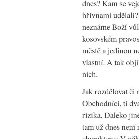
dnes? Kam se vej
hřivnami udělali?
neznáme Boží vůl
kosovském pravosl
městě a jedinou n
vlastní. A tak obj
nich.
Jak rozdělovat či 
Obchodníci, ti dv
rizika. Daleko jin
tam už dnes není 
charakteru: V ně