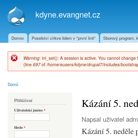
Přej
hla
kdyne.evangnet.cz
obs
Domov
Poselství církve lidem v "první linii"
Sborový program, k
Hlavní menu
Warning
: ini_set(): A session is active. You cannot change 
Chybová zpráva
(line
697
of
/home/eusers/kdyne/drupal7/includes/bootstrap
Domů
Jste zde
Kázání 5. ned
Přihlášení
Uživatelské jméno
*
Napsal uživatel
adm
Heslo
*
Kázání 5. neděle 