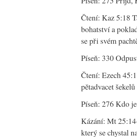
Píseň: 275 Přijď, 
Čtení: Kaz 5:18 T
bohatství a poklad
se při svém pachtě
Píseň: 330 Odpus
Čtení: Ezech 45:1
pětadvacet šekelů
Píseň: 276 Kdo j
Kázání: Mt 25:14-
který se chystal n