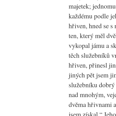
majetek; jednomu 
každému podle jeho
hřiven, hned se s 
ten, který měl dvě,
vykopal jámu a sk
těch služebníků vrá
hřiven, přinesl jin
jiných pět jsem j
služebníku dobrý 
nad mnohým, vejdi
dvěma hřivnami a ř
jsem získal.“ Jeh