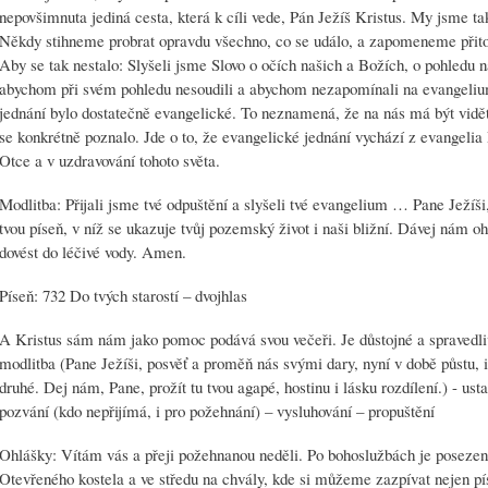
nepovšimnuta jediná cesta, která k cíli vede, Pán Ježíš Kristus. My jsme t
Někdy stihneme probrat opravdu všechno, co se událo, a zapomeneme přito
Aby se tak nestalo: Slyšeli jsme Slovo o očích našich a Božích, o pohledu n
abychom při svém pohledu nesoudili a abychom nezapomínali na evangelium
jednání bylo dostatečně evangelické. To neznamená, že na nás má být vidět
se konkrétně poznalo. Jde o to, že evangelické jednání vychází z evangeli
Otce a v uzdravování tohoto světa.
Modlitba: Přijali jsme tvé odpuštění a slyšeli tvé evangelium … Pane Ježíš
tvou píseň, v níž se ukazuje tvůj pozemský život i naši bližní. Dávej nám ohl
dovést do léčivé vody. Amen.
Píseň: 732 Do tvých starostí – dvojhlas
A Kristus sám nám jako pomoc podává svou večeři. Je důstojné a spravedli
modlitba (Pane Ježíši, posvěť a proměň nás svými dary, nyní v době půstu, 
druhé. Dej nám, Pane, prožít tu tvou agapé, hostinu i lásku rozdílení.) - us
pozvání (kdo nepřijímá, i pro požehnání) – vysluhování – propuštění
Ohlášky: Vítám vás a přeji požehnanou neděli. Po bohoslužbách je posezení.
Otevřeného kostela a ve středu na chvály, kde si můžeme zazpívat nejen pís