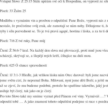
Vstupní Slovo: Ž 25:15 Stále upírám své oči k Hospodinu, on vyprostí ze sí
Píseň: 33 Žalm 25
Modlitba s vyznáním vin a prosbou o odpuštění: Pane Bože, vyprosti nás z 
nestalo, že pročistíme svůj zrak, ale zamotají se nám nohy. Děkujeme ti, ž
ryby i sílu pozvednout se. To je tvá pravá agapé, hostina i láska, a za tu t
Píseň: 716 Z tvé ruky, Pane můj
Čtení: Ž 56:6-7 kral. Na každý den slova má převracejí, proti mně jsou vše
scházejí, skrývají se, a šlepějí mých šetří, číhajíce na duši mou.
Píseň: 625 Ó slunce spravednosti
Čtení: 1J 3:1-3 Hleďte, jak velikou lásku nám Otec daroval: byli jsme nazv
jsme světu cizí, že nepoznal Boha. Milovaní, nyní jsme děti Boží; a ještě
až se zjeví, že mu budeme podobni, protože ho spatříme takového, jaký jest
usiluje být čistý, tak jako on je čistý.
Pro toto Slovo také my smíme vyznat před Pánem své viny. Vyznáváš …?
odpouští tobě … A jako znamení tohoto odpuštění podejme si ruce s pozdr