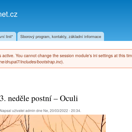
Přejít k
hlavnímu
et.cz
obsahu
ní linii"
Sborový program, kontakty, základní informace
 is active. You cannot change the session module's ini settings at this ti
e/drupal7/includes/bootstrap.inc
).
3. neděle postní – Oculi
Napsal uživatel
admin
dne Ne, 20/03/2022 - 20:34.