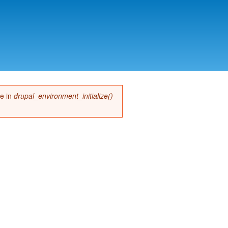
me in
drupal_environment_initialize()