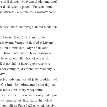
zmi ji domů.“ Po týdnu přijde tento muž
íct další týden v pátek.“ Po týdnu muž
ky na dvorek – a máme tolik místa!“ Něco
čenství, které uzdravuje, nemá hledět na
š se uměl rozčílit. I apoštol to
vým hněvem. Varuje však před pokřiveným
ší ten člověk sám; když se někoho
ěcí: Tomu potřebnému bude pomoženo.
 že se tohoto bližního někdo zastal.
ráčel po pláži a házel vyplavené živé
en nezvratný osud změnit pro všechny ty
il!“
 let, tedy onemocněl ještě předtím, než
 v Chrámě. Byl zdráv, mohl sám dojít na
Ježíš i ten, který v něj doufá.
není to celé. To dnešní Slovo je také pro
ky znamená neshlížet na druhé lidi. A
zapomněli na Pána Ježíše. A tak zůstává