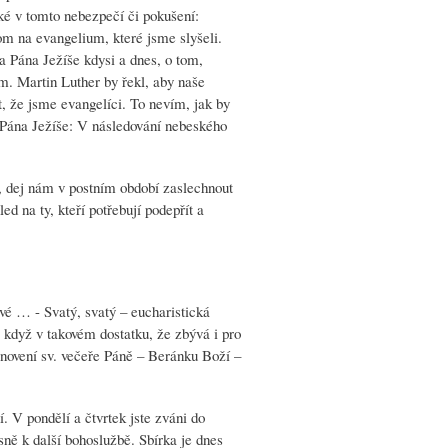
aké v tomto nebezpečí či pokušení:
m na evangelium, které jsme slyšeli.
a Pána Ježíše kdysi a dnes, o tom,
. Martin Luther by řekl, aby naše
, že jsme evangelíci. To nevím, jak by
a Pána Ježíše: V následování nebeského
i, dej nám v postním období zaslechnout
ed na ty, kteří potřebují podepřít a
vé … - Svatý, svatý – eucharistická
i když v takovém dostatku, že zbývá i pro
tanovení sv. večeře Páně – Beránku Boží –
 V pondělí a čtvrtek jste zváni do
ně k další bohoslužbě. Sbírka je dnes