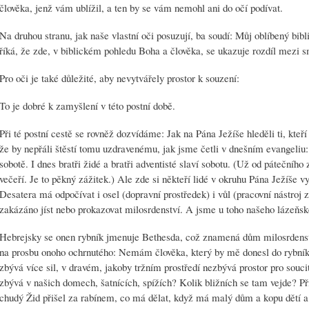
člověka, jenž vám ublížil, a ten by se vám nemohl ani do očí podívat.
Na druhou stranu, jak naše vlastní oči posuzují, ba soudí: Můj oblíbený b
říká, že zde, v biblickém pohledu Boha a člověka, se ukazuje rozdíl mezi
Pro oči je také důležité, aby nevytvářely prostor k souzení:
To je dobré k zamyšlení v této postní době.
Při té postní cestě se rovněž dozvídáme: Jak na Pána Ježíše hleděli ti, kteř
že by nepřáli štěstí tomu uzdravenému, jak jsme četli v dnešním evangeliu:
sobotě. I dnes bratři židé a bratři adventisté slaví sobotu. (Už od pátečního
večeří. Je to pěkný zážitek.) Ale zde si někteří lidé v okruhu Pána Ježíše vy
Desatera má odpočívat i osel (dopravní prostředek) i vůl (pracovní nástro
zakázáno jíst nebo prokazovat milosrdenství. A jsme u toho našeho lázeňs
Hebrejsky se onen rybník jmenuje Bethesda, což znamená dům milosrdenst
na prosbu onoho ochrnutého: Nemám člověka, který by mě donesl do rybníka
zbývá více sil, v dravém, jakoby tržním prostředí nezbývá prostor pro sou
zbývá v našich domech, šatnících, spížích? Kolik bližních se tam vejde? P
chudý Žid přišel za rabínem, co má dělat, když má malý dům a kopu dětí a