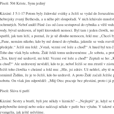
Píseň: 504 Kriste, Synu jediný
Kázání: J 5:1-17 Potom byly židovské svátky a Ježíš se vydal do Jeruzalém
hebrejsky zvaný Bethesda, a u něho pět sloupořadí. V nich lehávalo množs
ochrnutých. Neboť anděl Páně čas od času sestupoval do rybníka a vířil vodu
vody, býval uzdraven, ať trpěl kteroukoli nemocí. Byl tam i jeden člověk, n
spatřil, jak tam leží, a poznal, že je už dlouho nemocen, řekl mu: „Chce
„Pane, nemám nikoho, kdo by mě donesl do rybníka, jakmile se voda rozví
předejde.“ Ježíš mu řekl: „Vstaň, vezmi své lože a choď!“ A hned byl ten čl
Toho dne však byla sobota. Židé řekli tomu uzdravenému: „Je sobota, a pro
„Ten, který mě uzdravil, mi řekl: Vezmi své lože a choď!“ Zeptali se ho: „K
a choď?“ Ale uzdravený nevěděl, kdo to je, neboť Ježíš se mu ztratil v zást
Ježíš toho člověka v chrámě a řekl mu: „Hle, jsi zdráv. Už nehřeš, aby tě n
oznámil Židům, že je to Ježíš, kdo ho uzdravil. A proto Židé začali Ježíše p
sobotu. On však jim odpověděl: „Můj Otec pracuje bez přestání, proto i já p
Píseň: Sláva ti patří
Kázání: Sestry a bratří, byli jste někdy v lázních? – „Nejlepší“ je, když se
pohybového ústrojí nebo srdce nalézají někde v patře bez výtahu. V takové s
evangelia, jak ještě uslyšíme.