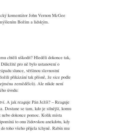
iblický komentátor John Vernon McGee
 smýšlením Božím a lidským.
í mu chtěli uškodit? Hleděli dokonce tak,
 Důležité pro ně bylo ustanovení o
 západu slunce, většinou slavnostní
ložili přikázání tak přísně, že sice podle
j zejména zemědělců). Ale nikde není
kého úvodu:
ví. A jak reaguje Pán Ježíš? – Reaguje
. Dostane se tam, kdo je silnější, komu
cit nebo dokonce pomoc. Kolik místa
řipomíná to onu židovskou anekdotu, kdy
 do toho všeho přijela tchyně. Rabín mu