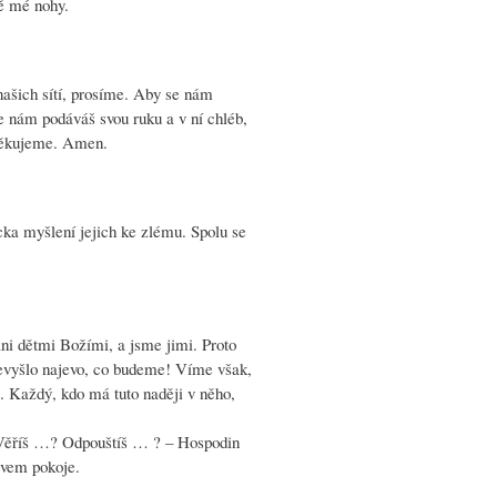
tě mé nohy.
našich sítí, prosíme. Aby se nám
e nám podáváš svou ruku a v ní chléb,
i děkujeme. Amen.
cka myšlení jejich ke zlému. Spolu se
áni dětmi Božími, a jsme jimi. Proto
 nevyšlo najevo, co budeme! Víme však,
. Každý, kdo má tuto naději v něho,
 Věříš …? Odpouštíš … ? – Hospodin
avem pokoje.