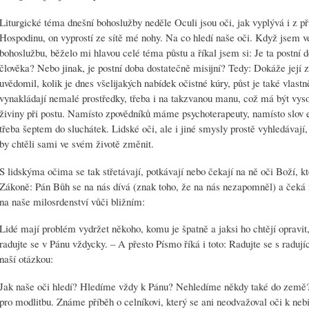
Liturgické téma dnešní bohoslužby neděle Oculi jsou oči, jak vyplývá i z p
Hospodinu, on vyprostí ze sítě mé nohy. Na co hledí naše oči. Když jsem ve
bohoslužbu, běželo mi hlavou celé téma půstu a říkal jsem si: Je ta postní 
člověka? Nebo jinak, je postní doba dostatečně misijní? Tedy: Dokáže její z
uvědomil, kolik je dnes všelijakých nabídek očistné kúry, půst je také vlastn
vynakládají nemalé prostředky, třeba i na takzvanou manu, což má být vys
živiny při postu. Namísto zpovědníků máme psychoterapeuty, namísto slov
třeba šeptem do sluchátek. Lidské oči, ale i jiné smysly prostě vyhledávají, 
by chtěli sami ve svém životě změnit.
S lidskýma očima se tak střetávají, potkávají nebo čekají na ně oči Boží, k
Zákoně: Pán Bůh se na nás dívá (znak toho, že na nás nezapomněl) a čeká n
na naše milosrdenství vůči bližním:
Lidé mají problém vydržet někoho, komu je špatně a jaksi ho chtějí opravit,
radujte se v Pánu vždycky. – A přesto Písmo říká i toto: Radujte se s radujíc
naší otázkou:
Jak naše oči hledí? Hledíme vždy k Pánu? Nehledíme někdy také do země? P
pro modlitbu. Známe příběh o celníkovi, který se ani neodvažoval oči k neb