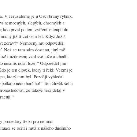
a. V Jeruzalémě je u Ovčí brány rybník,
tví nemocných, slepých, chromých a
; kdo první po tom zvíření vstoupil do
emocný již třicet osm let. Když Ježíš
š být zdráv?“ Nemocný mu odpověděl:
ří. Než se tam sám dostanu, jiný mě
ověk uzdraven; vzal své lože a chodil.
to nesmíš nosit lože.“ Odpověděl jim:
do je ten člověk, který ti řekl: Vezmi je
upu, který tam byl. Později vyhledal
epotkalo něco horšího!“ Ten člověk šel a
ronásledovat, že takové věci dělal v
racuji.“
 ty procedury třeba pro nemoci
ituaci se ocitl i muž z našeho dnešního