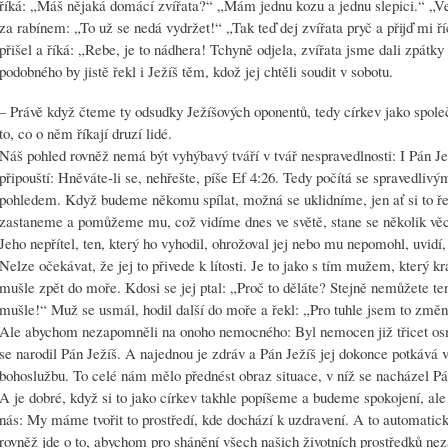
říká: „Máš nějaká domácí zvířata?“ „Mám jednu kozu a jednu slepici.“ „Ve
za rabínem: „To už se nedá vydržet!“ „Tak teď dej zvířata pryč a přijď mi ř
přišel a říká: „Rebe, je to nádhera! Tchyně odjela, zvířata jsme dali zpát
podobného by jistě řekl i Ježíš těm, kdož jej chtěli soudit v sobotu.
– Právě když čteme ty odsudky Ježíšových oponentů, tedy církev jako spole
to, co o něm říkají druzí lidé.
Náš pohled rovněž nemá být vyhýbavý tváří v tvář nespravedlnosti: I Pán Ježí
připouští: Hněváte-li se, nehřešte, píše Ef 4:26. Tedy počítá se spravedli
pohledem. Když budeme někomu spílat, možná se uklidníme, jen ať si to ře
zastaneme a pomůžeme mu, což vidíme dnes ve světě, stane se několik v
Jeho nepřítel, ten, který ho vyhodil, ohrožoval jej nebo mu nepomohl, uvidí,
Nelze očekávat, že jej to přivede k lítosti. Je to jako s tím mužem, který k
mušle zpět do moře. Kdosi se jej ptal: „Proč to děláte? Stejně nemůžete t
mušle!“ Muž se usmál, hodil další do moře a řekl: „Pro tuhle jsem to změn
Ale abychom nezapomněli na onoho nemocného: Byl nemocen již třicet osm
se narodil Pán Ježíš. A najednou je zdráv a Pán Ježíš jej dokonce potkává
bohoslužbu. To celé nám mělo přednést obraz situace, v níž se nacházel Pán 
A je dobré, když si to jako církev takhle popíšeme a budeme spokojení, ale 
nás: My máme tvořit to prostředí, kde dochází k uzdravení. A to automatic
rovněž jde o to, abychom pro shánění všech našich životních prostředků ne