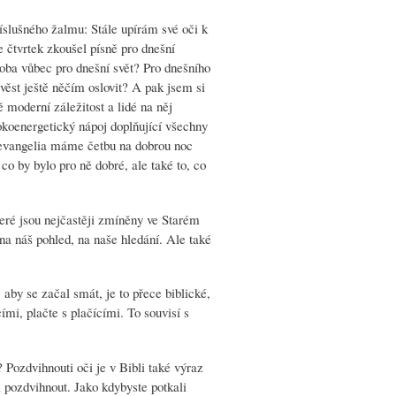
říslušného žalmu: Stále upírám své oči k
 čtvrtek zkoušel písně pro dnešní
doba vůbec pro dnešní svět? Pro dnešního
věst ještě něčím oslovit? A pak jsem si
ě moderní záležitost a lidé na něj
okoenergetický nápoj doplňující všechny
 evangelia máme četbu na dobrou noc
co by bylo pro ně dobré, ale také to, co
teré jsou nejčastěji zmíněny ve Starém
a náš pohled, na naše hledání. Ale také
 aby se začal smát, je to přece biblické,
ími, plačte s plačícími. To souvisí s
ozdvihnouti oči je v Bibli také výraz
i pozdvihnout. Jako kdybyste potkali