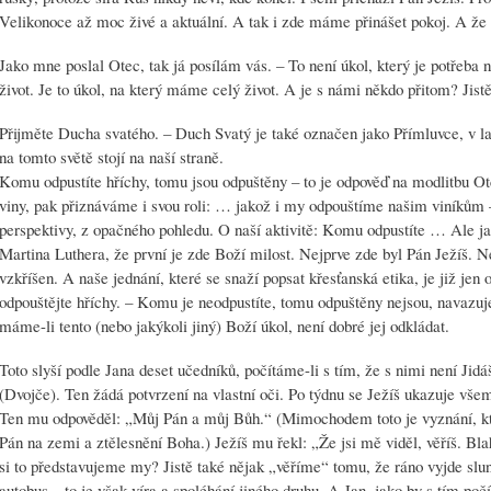
Velikonoce až moc živé a aktuální. A tak i zde máme přinášet pokoj. A že 
Jako mne poslal Otec, tak já posílám vás. – To není úkol, který je potřeba ně
život. Je to úkol, na který máme celý život. A je s námi někdo přitom? Jistě
Přijměte Ducha svatého. – Duch Svatý je také označen jako Přímluvce, v la
na tomto světě stojí na naší straně.
Komu odpustíte hříchy, tomu jsou odpuštěny – to je odpověď na modlitbu 
viny, pak přiznáváme i svou roli: … jakož i my odpouštíme našim viníkům
perspektivy, z opačného pohledu. O naší aktivitě: Komu odpustíte … Ale j
Martina Luthera, že první je zde Boží milost. Nejprve zde byl Pán Ježíš. N
vzkříšen. A naše jednání, které se snaží popsat křesťanská etika, je již jen
odpouštějte hříchy. – Komu je neodpustíte, tomu odpuštěny nejsou, navazuj
máme-li tento (nebo jakýkoli jiný) Boží úkol, není dobré jej odkládat.
Toto slyší podle Jana deset učedníků, počítáme-li s tím, že s nimi není Ji
(Dvojče). Ten žádá potvrzení na vlastní oči. Po týdnu se Ježíš ukazuje vše
Ten mu odpověděl: „Můj Pán a můj Bůh.“ (Mimochodem toto je vyznání, kte
Pán na zemi a ztělesnění Boha.) Ježíš mu řekl: „Že jsi mě viděl, věříš. Blaho
si to představujeme my? Jistě také nějak „věříme“ tomu, že ráno vyjde slun
autobus – to je však víra a spoléhání jiného druhu. A Jan, jako by s tím počí