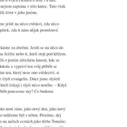
nejsou zapsána v této knize. Tato však
ěli život v jeho jménu.
me ještě na něco zvědavi, zda něco
pátek, zda k nám nějak promlouvá
ekáme za dveřmi. Jestli se na něco do
na Ježíše nebo ti, kteří stojí pod křížem.
li o jistém africkém kmeni, kde se
okola a vypráví ten svůj příběh se
 ten, který nese ono svědectví, si
 čtyři evangelia. Dnes jsme slyšeli
teří čekají i slyší něco nového. – Když
 příběh poneseme my? Co budeme
ko nové ráno, jako nový den, jako nový
to můžeme být s tebou. Prosíme, dej
lo na našich cestách jako třeba Tomáše;