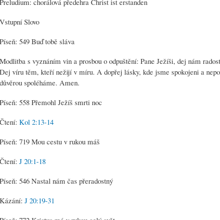
Preludium: chorálová předehra Christ ist erstanden
Vstupní Slovo
Píseň: 549 Buď tobě sláva
Modlitba s vyznáním vin a prosbou o odpuštění: Pane Ježíši, dej nám rados
Dej víru těm, kteří nežijí v míru. A dopřej lásky, kde jsme spokojeni a nep
důvěrou spoléháme. Amen.
Píseň: 558 Přemohl Ježíš smrti noc
Čtení:
Kol 2:13-14
Píseň: 719 Mou cestu v rukou máš
Čtení:
J 20:1-18
Píseň: 546 Nastal nám čas přeradostný
Kázání:
J 20:19-31
Píseň: 772 Kristus má v rukou celý svět