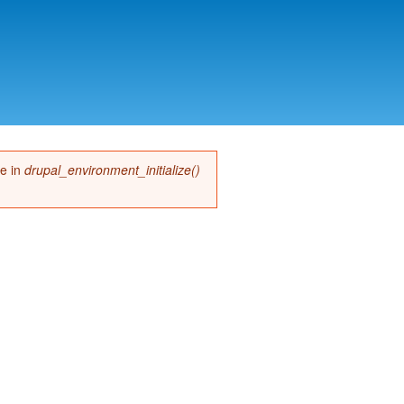
me in
drupal_environment_initialize()