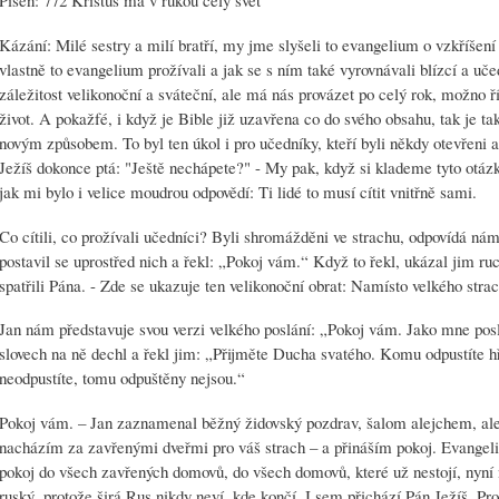
Kázání: Milé sestry a milí bratří, my jme slyšeli to evangelium o vzkříšen
vlastně to evangelium prožívali a jak se s ním také vyrovnávali blízcí a uče
záležitost velikonoční a sváteční, ale má nás provázet po celý rok, možno říc
život. A pokažfé, i když je Bible již uzavřena co do svého obsahu, tak je t
novým způsobem. To byl ten úkol i pro učedníky, kteří byli někdy otevřeni a
Ježíš dokonce ptá: "Ještě nechápete?" - My pak, když si klademe tyto otáz
jak mi bylo i velice moudrou odpovědí: Ti lidé to musí cítit vnitřně sami.
Co cítili, co prožívali učedníci? Byli shromážděni ve strachu, odpovídá nám
postavil se uprostřed nich a řekl: „Pokoj vám.“ Když to řekl, ukázal jim ru
spatřili Pána. - Zde se ukazuje ten velikonoční obrat: Namísto velkého strac
Jan nám představuje svou verzi velkého poslání: „Pokoj vám. Jako mne posl
slovech na ně dechl a řekl jim: „Přijměte Ducha svatého. Komu odpustíte h
neodpustíte, tomu odpuštěny nejsou.“
Pokoj vám. – Jan zaznamenal běžný židovský pozdrav, šalom alejchem, al
nacházím za zavřenými dveřmi pro váš strach – a přináším pokoj. Evangeli
pokoj do všech zavřených domovů, do všech domovů, které už nestojí, nyní n
ruský, protože širá Rus nikdy neví, kde končí. I sem přichází Pán Ježíš. P