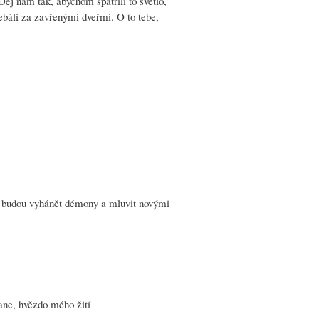
Dej nám tak, abychom spatřili to světlo,
ebáli za zavřenými dveřmi. O to tebe,
m budou vyhánět démony a mluvit novými
ane, hvězdo mého žití