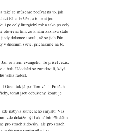
í a také se můžeme podívat na to, jak
dníci Pána Ježíše; a to není jen
i i po celý liturgický rok a také po celý
aké otevřena tím, že k nám zaznívá stále
 jindy dokonce usnuli, až se jich Pán
ky v dnešním světě, přicházíme na to,
 Jan ve svém evangeliu. Tu přišel Ježíš,
ce a bok. Učedníci se zaradovali, když
hu velká radost.
al Otec, tak já posílám vás.“ Po těch
říchy, tomu jsou odpuštěny, komu je
e zde nabývá skutečného smyslu: Vás
um zde dokáže být i aktuální: Přináším
e pro strach židovský, ale pro strach
ro mnohé naše současníky jsou