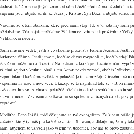
dodává: Ještě mnoho jiných znamení učinil Ježíš před očima učedníků, a ta 
zapsána jsou, abyste věřili, že Ježíš je Kristus, Syn Boží, a abyste věříce m
Vracíme se k těm otázkám, které před námi stojí: Jde o to, zda my sami js
očekáváme. Zda nějak prožíváme Velikonoce, zda nějak prožíváme Velký 
Velikonoční neděle.
Sami musíme vědět, jestli a co chceme prožívat s Pánem Ježíšem. Jestli č
budoucna těšíme. Jestli jsme ti, kteří se dávno rozprchli, ti, kteří hledají Pá
A v čem můžeme najít cestu? Na jednom z kursů pro kazatele nám vyprávě
všichni sejdou v kruhu u ohně a ten, komu někdo zemřel, obchází všechny d
vzpomínkami každému zvlášť. A pokaždé je to samozřejmě trochu jiné a sám
vzpomíná na nové a nové věci. Ukazuje se to například tak, že v Bibli máme
svědectví Janovo. A vlastně pokaždé přicházíme k těm svátkům jako hosté, k
slavíme neděli Vzkříšení a setkáváme se společně z různých dálek, jaký
vyprávět?
Modlitba: Pane Ježíši, tobě děkujeme za tvé evangelium. Že k nám přišlo ja
začátek, který ty máš pro každého z nás piřipraven; a děkujeme, že my tak
nám, abychom to uslyšeli jako všichn tví učedníci, aby nás to Slovo zastavi