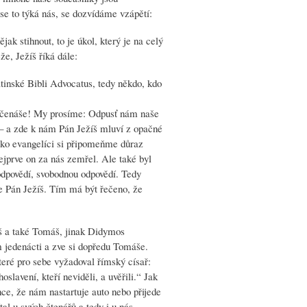
se to týká nás, se dozvídáme vzápětí:
jak stihnout, to je úkol, který je na celý
že, Ježíš říká dále:
tinské Bibli Advocatus, tedy někdo, kdo
Otčenáše! My prosíme: Odpusť nám naše
 – a zde k nám Pán Ježíš mluví z opačné
ako evangelíci si připomeňme důraz
ejprve on za nás zemřel. Ale také byl
 odpovědí, svobodnou odpovědí. Tedy
e Pán Ježíš. Tím má být řečeno, že
dáš a také Tomáš, jinak Didymos
m jedenácti a zve si dopředu Tomáše.
ré pro sebe vyžadoval římský císař:
slavení, kteří neviděli, a uvěřili.“ Jak
ce, že nám nastartuje auto nebo přijede
tal u svých čtenářů a tedy i u nás,