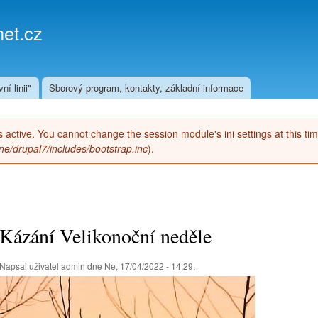
Přejít k
hlavnímu
et.cz
obsahu
ní linii"
Sborový program, kontakty, základní informace
 is active. You cannot change the session module's ini settings at this ti
e/drupal7/includes/bootstrap.inc
).
Kázání Velikonoční neděle
Napsal uživatel
admin
dne Ne, 17/04/2022 - 14:29.