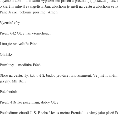
abychom také mohli sami vyprávět ten příběh a prožívat jej pokaždé jinak. 
o kterém mluvil evangelista Jan, abychom je měli na cestu a abychom se n
Pane Ježíši, pokorně prosíme. Amen.
Vyznání víry
Píseň: 642 Otče náš všemohoucí
Liturgie sv. večeře Páně
Ohlášky
Přímluvy + modlitba Páně
Slovo na cestu: Ty, kdo uvěří, budou provázet tato znamení: Ve jménu mé
jazyky. Mk 16:17
Požehnání:
Píseň: 416 Tvé požehnání, dobrý Otče
Postludium: chorál J. S. Bacha "Jesus meine Freude" - známý jako píseň P