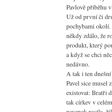
Pavlově příběhu v
Už od první či dr
pochybami okolí. A
někdy zdálo, že ro
produkt, který po
a když se chci něc
nedávno.
A tak i ten dnešní
Pavel sice musel 
existovat: Bratři 
tak církev v celém
navenek rostla, ži