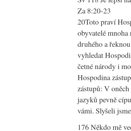
Za 8:20-23
20Toto praví Hos
obyvatelé mnoha 
druhého a řeknou
vyhledat Hospodin
četné národy i mo
Hospodina zástupů
zástupů: V oněch
jazyků pevně cípu
vámi. Slyšeli jsme
176 Někdo mě ve