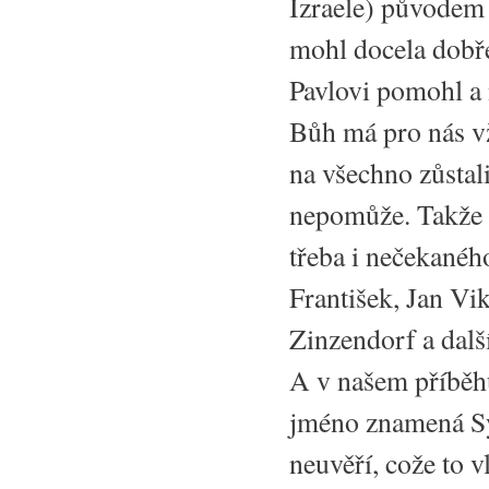
Izraele) původem 
mohl docela dobře
Pavlovi pomohl a n
Bůh má pro nás v
na všechno zůstal
nepomůže. Takže z
třeba i nečekaného
František, Jan Vi
Zinzendorf a další
A v našem příběhu
jméno znamená Sy
neuvěří, cože to v