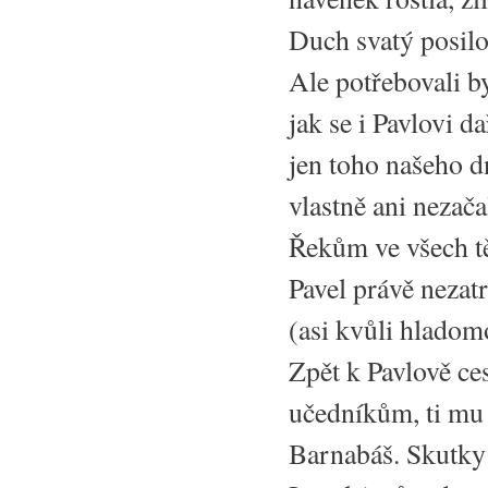
Duch svatý posilo
Ale potřebovali b
jak se i Pavlovi d
jen toho našeho d
vlastně ani nezača
Řekům ve všech tě
Pavel právě nezat
(asi kvůli hladomo
Zpět k Pavlově ces
učedníkům, ti mu t
Barnabáš. Skutky 