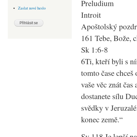
Preludium
Zaslat nové heslo
Introit
Apoštolský pozd
161 Tebe, Bože, 
Sk 1:6-8
6Ti, kteří byli s 
tomto čase chceš 
vaše věc znát čas 
dostanete sílu Duc
svědky v Jeruzal
konec země.“
Sv 118 Je lepší na