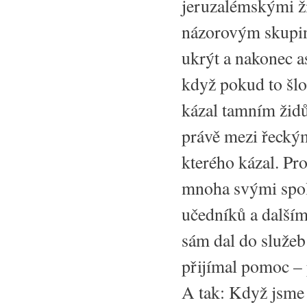
jeruzalémskými ži
názorovým skupin
ukrýt a nakonec a
když pokud to šlo
kázal tamním židů
právě mezi řeckým
kterého kázal. Pr
mnoha svými spol
učedníků a dalším
sám dal do služeb
přijímal pomoc –
A tak: Když jsme