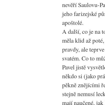
nevěří Saulovu-Pa
jeho farizejské pů
apoštolé.
A další, co je na 
měla klid až poté, 
pravdy, ale teprve
svatém. Co to mů
Pavel jistě vysvět
někdo si (jako prá
pěkně znějícími ř
stejně nemusí lec
mají naučené, jak