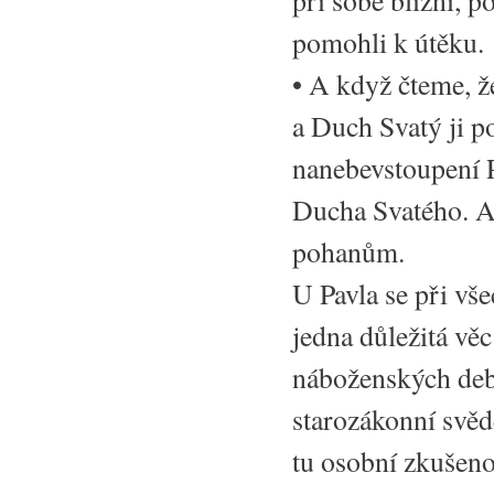
pomohli k útěku.
• A když čteme, ž
a Duch Svatý ji po
nanebevstoupení P
Ducha Svatého. A 
pohanům.
U Pavla se při vš
jedna důležitá věc
náboženských deba
starozákonní svěd
tu osobní zkušenos