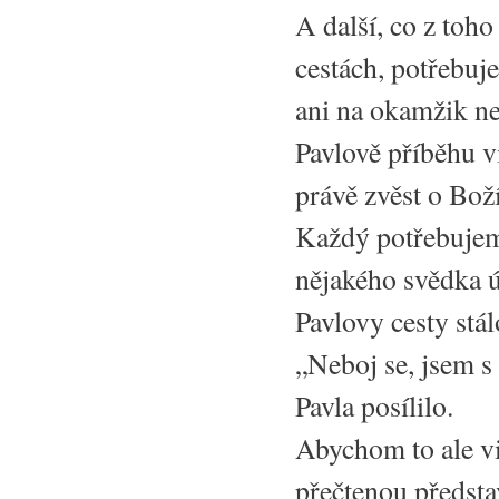
A další, co z toho
cestách, potřebuj
ani na okamžik nel
Pavlově příběhu vi
právě zvěst o Boží
Každý potřebujem
nějakého svědka ú
Pavlovy cesty stál
„Neboj se, jsem s 
Pavla posílilo.
Abychom to ale vi
přečtenou předsta