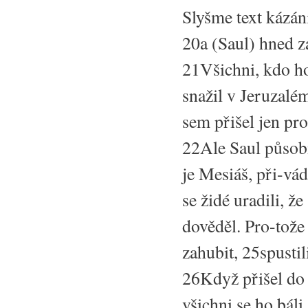
Slyšme text kázán
20a (Saul) hned z
21Všichni, kdo ho s
snažil v Jeruzalé
sem přišel jen pr
22Ale Saul působi
je Mesiáš, při-vá
se židé uradili, že
dověděl. Pro-tože 
zahubit, 25spustil
26Když přišel do 
všichni se ho báli