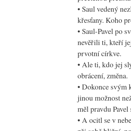
• Saul vedený ne
křesťany. Koho p
• Saul-Pavel po s
nevěřili ti, kteří 
prvotní církve.
• Ale ti, kdo jej s
obrácení, změna.
• Dokonce svým k
jinou možnost než
měl pravdu Pavel 
• A ocitl se v neb
při sobě bližní, p