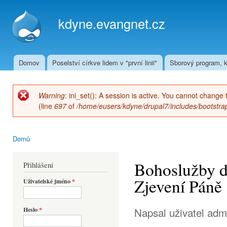
Přej
hla
kdyne.evangnet.cz
obs
Domov
Poselství církve lidem v "první linii"
Sborový program, k
Hlavní menu
Warning
: ini_set(): A session is active. You cannot change 
Chybová zpráva
(line
697
of
/home/eusers/kdyne/drupal7/includes/bootstrap
Domů
Jste zde
Bohoslužby dn
Přihlášení
Zjevení Páně
Uživatelské jméno
*
Napsal uživatel
adm
Heslo
*