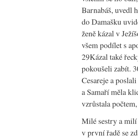
Barnabáš, uvedl h
do Damašku uviděl
ženě kázal v Ježí
všem podílet s ap
29Kázal také řeck
pokoušeli zabít. 3
Cesareje a poslali
a Samaří měla klid
vzrůstala počtem, 
Milé sestry a milí 
v první řadě se z