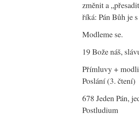
změnit a „přesadi
říká: Pán Bůh je 
Modleme se.
19 Bože náš, sláv
Přímluvy + modli
Poslání (3. čtení)
678 Jeden Pán, je
Postludium