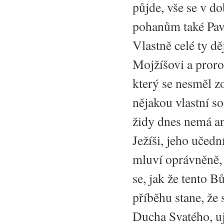
půjde, vše se v do
pohanům také Pavl
Vlastně celé ty d
Mojžíšovi a proro
který se nesměl z
nějakou vlastní s
židy dnes nemá a
Ježíši, jeho učedn
mluví oprávněně, 
se, jak že tento 
příběhu stane, že 
Ducha Svatého, uj