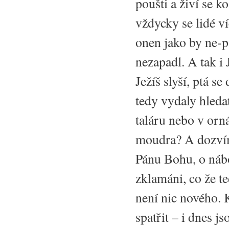
poušti a živí se 
vždycky se lidé v
onen jako by ne-p
nezapadl. A tak i 
Ježíš slyší, ptá s
tedy vydaly hleda
taláru nebo v orná
moudra? A dozvíme 
Pánu Bohu, o nábo
zklamáni, co že t
není nic nového. K
spatřit – i dnes j