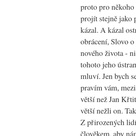
proto pro někoho 
projít stejně jako
kázal. A kázal ost
obrácení, Slovo o
nového života - ni
tohoto jeho ústra
mluví. Jen bych s
pravím vám, mezi 
větší než Jan Křti
větší nežli on. Ta
Z přirozených lidí
člověkem, aby nám 