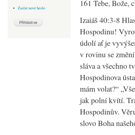
161 Tebe, Bože, 
Zaslat nové heslo
Izaiáš 40:3-8 Hlas
Hospodinu! Vyrov
údolí ať je vyvýš
v rovinu se změní
sláva a všechno tv
Hospodinova ústa.“
mám volat?“ „Všec
jak polní kvítí. T
Hospodinův. Věru,
slovo Boha našeho