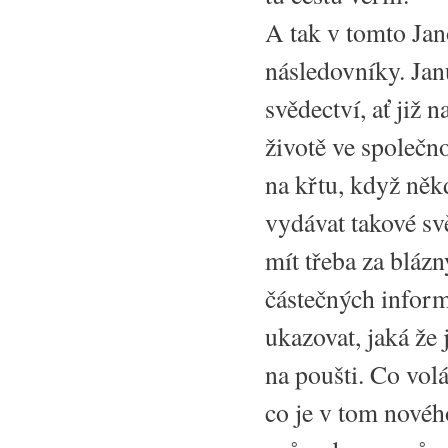
A tak v tomto Jan
následovníky. Jan
svědectví, ať již 
životě ve společn
na křtu, když něk
vydávat takové svě
mít třeba za bláz
částečných inform
ukazovat, jaká že 
na poušti. Co volá
co je v tom novéh