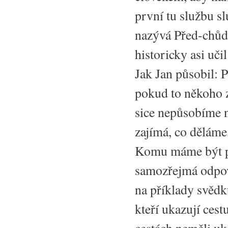
první tu službu sl
nazývá Před-chůdc
historicky asi uči
Jak Jan působil: P
pokud to někoho z
sice nepůsobíme na
zajímá, co děláme
Komu máme být po
samozřejmá odpově
na příklady svědk
kteří ukazují ces
cestách neměli uk