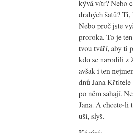
kývá vítr? Nebo c
drahých šatů? Ti,
Nebo proč jste vy
proroka. To je ten
tvou tváří, aby ti
kdo se narodili z 
avšak i ten nejmen
dnů Jana Křtitele 
po něm sahají. Ne
Jana. A chcete-li 
uši, slyš.
Kázání: