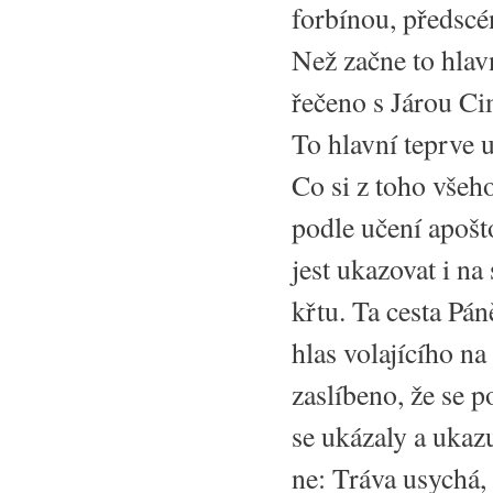
forbínou, předscé
Než začne to hlav
řečeno s Járou Ci
To hlavní teprve 
Co si z toho všeh
podle učení apošto
jest ukazovat i na
křtu. Ta cesta Pán
hlas volajícího na
zaslíbeno, že se p
se ukázaly a ukazu
ne: Tráva usychá,