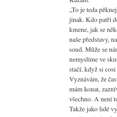
„To je teda pěkne
jinak. Kdo patří d
kmene, jak se něk
naše představy, n
soud. Může se nám
nemyslíme ve skute
stačí, když si cos
Vyznávám, že čast
mám konat, zaznívá
všechno. A není t
Takže jako lidé v