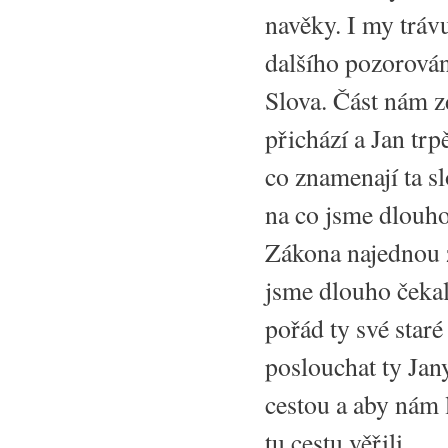
navěky. I my tráv
dalšího pozorován
Slova. Část nám z
přichází a Jan trp
co znamenají ta s
na co jsme dlouho
Zákona najednou z
jsme dlouho čekal
pořád ty své star
poslouchat ty Jan
cestou a aby nám l
tu cestu věřili.