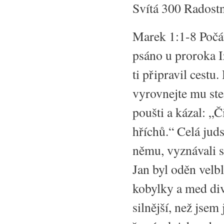
Svítá 300 Radost
Marek 1:1-8 Počát
psáno u proroka Iz
ti připravil cestu
vyrovnejte mu stez
poušti a kázal: „Č
hříchů.“ Celá juds
němu, vyznávali sv
Jan byl oděn velb
kobylky a med di
silnější, než jsem