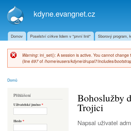
Přej
hla
kdyne.evangnet.cz
obs
Domov
Poselství církve lidem v "první linii"
Sborový program, k
Hlavní menu
Warning
: ini_set(): A session is active. You cannot change 
Chybová zpráva
(line
697
of
/home/eusers/kdyne/drupal7/includes/bootstrap
Domů
Jste zde
Bohoslužby dn
Přihlášení
Trojici
Uživatelské jméno
*
Napsal uživatel
adm
Heslo
*