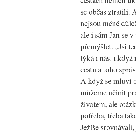
se občas ztratili
nejsou méně důleži
ale i sám Jan se v
přemýšlet: „Jsi te
týká i nás, i kdy
cestu a toho sprá
A když se mluví o
můžeme učinit pr
životem, ale otáz
potřeba, třeba ta
Ježíše srovnávali,