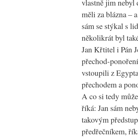
vlastně jim nebyl
měli za blázna – a 
sám se stýkal s li
několikrát byl tak
Jan Křtitel i Pán 
přechod-ponoření-
vstoupili z Egypta
přechodem a pono
A co si tedy můž
říká: Jan sám neby
takovým předstupn
předřečníkem, říká