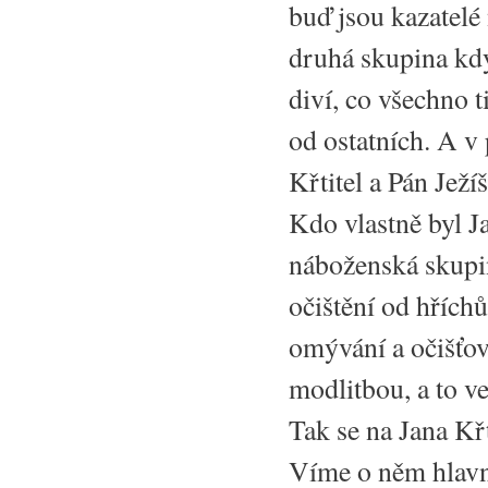
buď jsou kazatelé 
druhá skupina kdy
diví, co všechno t
od ostatních. A v
Křtitel a Pán Ježíš
Kdo vlastně byl Ja
náboženská skupin
očištění od hřích
omývání a očišťo
modlitbou, a to ve
Tak se na Jana Křt
Víme o něm hlavně