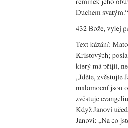
řemínek jeho obuvi
Duchem svatým.“
432 Bože, vylej p
Text kázání: Mato
Kristových; posla
který má přijít, 
„Jděte, zvěstujte J
malomocní jsou oči
zvěstuje evangeli
Když Janovi učedn
Janovi: „Na co jst