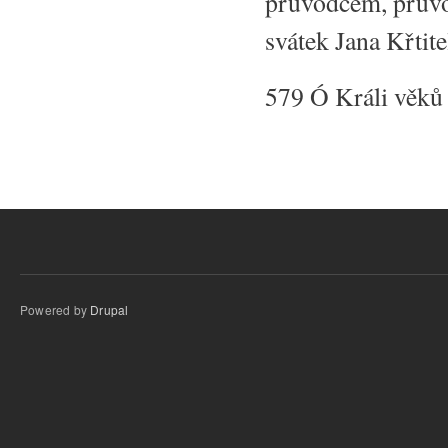
průvodcem, průvo
svátek Jana Křtit
579 Ó Králi věků 
Powered by
Drupal