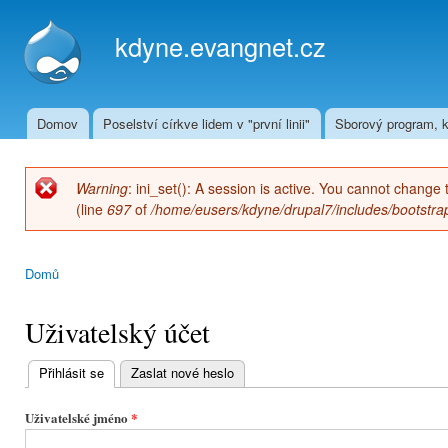
Přej
hla
kdyne.evangnet.cz
obs
Domov
Poselství církve lidem v "první linii"
Sborový program, k
Hlavní menu
Warning
: ini_set(): A session is active. You cannot change 
Chybová zpráva
(line
697
of
/home/eusers/kdyne/drupal7/includes/bootstrap
Domů
Jste zde
Uživatelský účet
Přihlásit se
(aktivní záložka)
Zaslat nové heslo
Hlavní
záložky
Uživatelské jméno
*