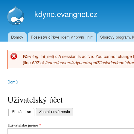
Přej
hla
kdyne.evangnet.cz
obs
Domov
Poselství církve lidem v "první linii"
Sborový program, k
Hlavní menu
Warning
: ini_set(): A session is active. You cannot change 
Chybová zpráva
(line
697
of
/home/eusers/kdyne/drupal7/includes/bootstrap
Domů
Jste zde
Uživatelský účet
Přihlásit se
(aktivní záložka)
Zaslat nové heslo
Hlavní
záložky
Uživatelské jméno
*