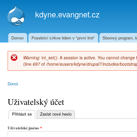
Přej
hla
kdyne.evangnet.cz
obs
Domov
Poselství církve lidem v "první linii"
Sborový program, k
Hlavní menu
Warning
: ini_set(): A session is active. You cannot change 
Chybová zpráva
(line
697
of
/home/eusers/kdyne/drupal7/includes/bootstrap
Domů
Jste zde
Uživatelský účet
Přihlásit se
(aktivní záložka)
Zaslat nové heslo
Hlavní
záložky
Uživatelské jméno
*