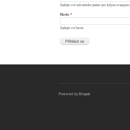
Zadejte své uživatelské jméno pro kdyne.evangnet.
Heslo
*
Zadejte své heslo.
Powered by
Drupal