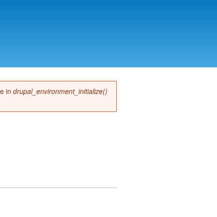
me in
drupal_environment_initialize()