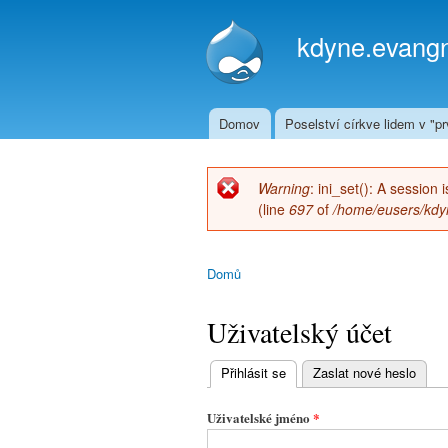
kdyne.evangn
Domov
Poselství církve lidem v "prv
Hlavní menu
Warning
: ini_set(): A session
Chybová zpráva
(line
697
of
/home/eusers/kdyn
Domů
Jste zde
Uživatelský účet
Přihlásit se
(aktivní záložka)
Zaslat nové heslo
Hlavní
záložky
Uživatelské jméno
*