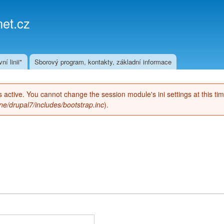
Přejít k
hlavnímu
et.cz
obsahu
ní linii"
Sborový program, kontakty, základní informace
 is active. You cannot change the session module's ini settings at this ti
e/drupal7/includes/bootstrap.inc
).