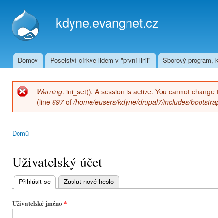
Přej
hla
kdyne.evangnet.cz
obs
Domov
Poselství církve lidem v "první linii"
Sborový program, k
Hlavní menu
Warning
: ini_set(): A session is active. You cannot change 
Chybová zpráva
(line
697
of
/home/eusers/kdyne/drupal7/includes/bootstrap
Domů
Jste zde
Uživatelský účet
Přihlásit se
(aktivní záložka)
Zaslat nové heslo
Hlavní
záložky
Uživatelské jméno
*