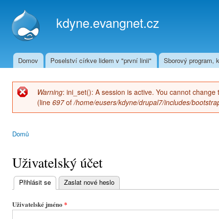
Přej
hla
kdyne.evangnet.cz
obs
Domov
Poselství církve lidem v "první linii"
Sborový program, k
Hlavní menu
Warning
: ini_set(): A session is active. You cannot change 
Chybová zpráva
(line
697
of
/home/eusers/kdyne/drupal7/includes/bootstrap
Domů
Jste zde
Uživatelský účet
Přihlásit se
(aktivní záložka)
Zaslat nové heslo
Hlavní
záložky
Uživatelské jméno
*