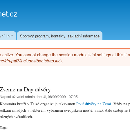
Přejít k
hlavnímu
et.cz
obsahu
ní linii"
Sborový program, kontakty, základní informace
 is active. You cannot change the session module's ini settings at this ti
e/drupal7/includes/bootstrap.inc
).
Zveme na Dny důvěry
Napsal uživatel
admin
dne Út, 08/09/2009 - 07:05.
Komunita bratří v Taizé organizuje takzvanou
Pouť důvěry na Zemi
. Vždy na p
setkání mladých v některém vybraném evropském městě, avšak stále častěji se k
různých světadílech.
Tags: