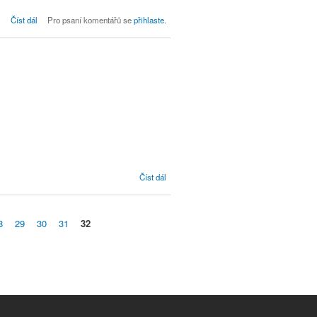
Bohoslužby
Číst dál
Pro psaní komentářů se
přihlaste
.
Vítejte!
Číst dál
8
29
30
31
32