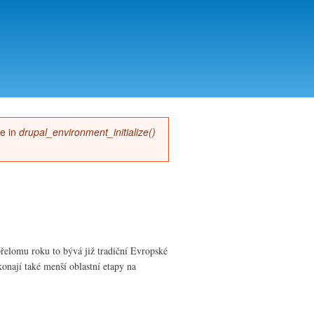
me in
drupal_environment_initialize()
řelomu roku to bývá již tradiční Evropské
onají také menší oblastní etapy na