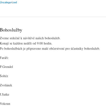
Uncategorized
Bohoslužby
Zveme srdečně k návštěvě našich bohoslužeb.
Konají se každou neděli od 9:00 hodin.
Po bohoslužbách je připraveno malé občerstvení pro účastníky bohoslužeb.
Faráři:
P.Grendel
Šoltéz
Zvolánek
J.Satke
Vokoun