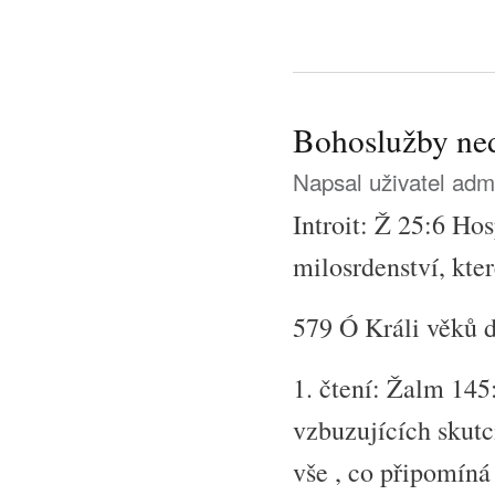
Bohoslužby ned
Napsal uživatel
adm
Introit: Ž 25:6 Hos
milosrdenství, kter
579 Ó Králi věků 
1. čtení: Žalm 14
vzbuzujících skutcí
vše , co připomíná 