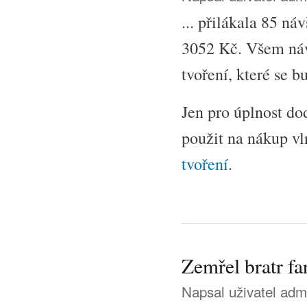
... přilákala 85 n
3052 Kč. Všem ná
tvoření, které se 
Jen pro úplnost d
použit na nákup vl
tvoření
.
Zemřel bratr fa
Napsal uživatel
adm