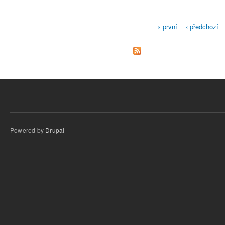
« první
‹ předchozí
Stránky
Powered by
Drupal