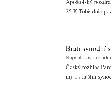
Apoštolský pozdra
25 K Tobě duši po
Bratr synodní s
Napsal uživatel
adm
Český rozhlas Pard
mj. i s naším syn