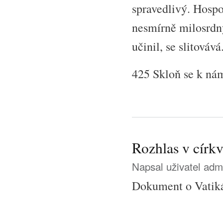
spravedlivý. Hospod
nesmírně milosrdn
učinil, se slitovává
425 Skloň se k nám
Rozhlas v církv
Napsal uživatel
adm
Dokument o Vatiká