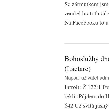
Se zármutkem jsme 
zemřel bratr farář 
Na Facebooku to u
Bohoslužby dne 
(Laetare)
Napsal uživatel
adm
Introit: Ž 122:1 P
řekli: Půjdem do 
642 Už svítá jasný