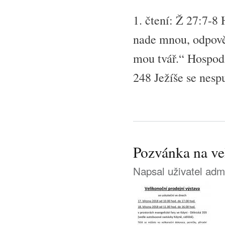
1. čtení: Ž 27:7-8
nade mnou, odpově
mou tvář.“ Hospodi
248 Ježíše se nesp
Pozvánka na ve
Napsal uživatel
adm