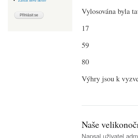
Zaslat nové heslo
Vylosována byla tat
17
59
80
Výhry jsou k vyzve
Naše velikonočn
Napsal uživatel
adm