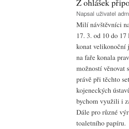
Z ohlášek přip
Napsal uživatel
adm
Milí návštěvníci na
17. 3. od 10 do 17
konat velikonoční 
na faře konala pra
možností věnovat 
právě při těchto s
kojeneckých ústavů
bychom využili i z
Dále pro různé výr
toaletního papíru.