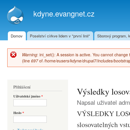
Přej
hla
kdyne.evangnet.cz
obs
Domov
Poselství církve lidem v "první linii"
Sborový program, k
Hlavní menu
Warning
: ini_set(): A session is active. You cannot change 
Chybová zpráva
(line
697
of
/home/eusers/kdyne/drupal7/includes/bootstrap
Přihlášení
Výsledky losov
Uživatelské jméno
*
Napsal uživatel
adm
VÝSLEDKY LOS
Heslo
*
slosovatelných vst