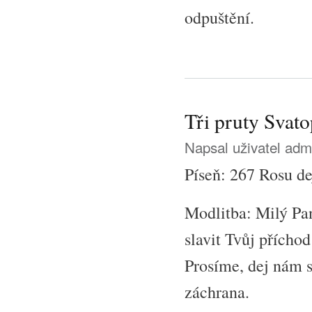
odpuštění.
Tři pruty Svato
Napsal uživatel
adm
Píseň: 267 Rosu de
Modlitba: Milý Pan
slavit Tvůj přícho
Prosíme, dej nám sí
záchrana.