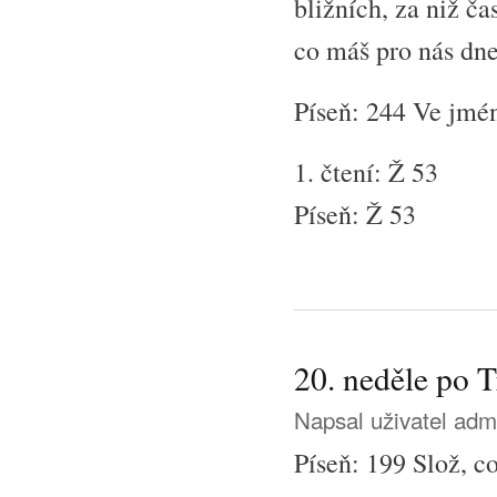
bližních, za niž č
co máš pro nás dne
Píseň: 244 Ve jmén
1. čtení: Ž 53
Píseň: Ž 53
20. neděle po 
Napsal uživatel
adm
Píseň: 199 Slož, co