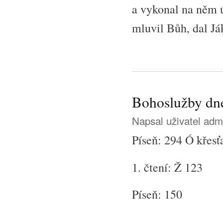
a vykonal na něm ú
mluvil Bůh, dal J
Bohoslužby dne
Napsal uživatel
adm
Píseň: 294 Ó křesť
1. čtení: Ž 123
Píseň: 150