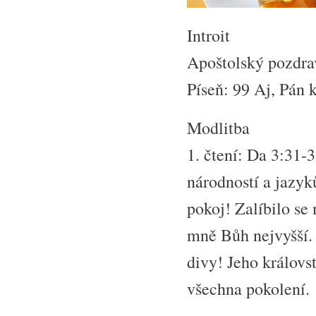
Introit
Apoštolský pozdra
Píseň: 99 Aj, Pán 
Modlitba
1. čtení: Da 3:31
národností a jazyk
pokoj! Zalíbilo se
mně Bůh nejvyšší. 
divy! Jeho královs
všechna pokolení.