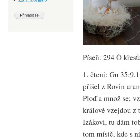
Zaslat nové heslo
Píseň: 294 Ó křesť
1. čtení: Gn 35:9.
přišel z Rovin ar
Ploď a množ se; vz
králové vzejdou z 
Izákovi, tu dám t
tom místě, kde s n