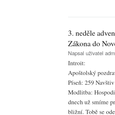
3. neděle adven
Zákona do Nov
Napsal uživatel
adm
Introit:
Apoštolský pozdra
Píseň: 259 Navštiv
Modlitba: Hospodin
dnech už smíme pro
bližní. Tobě se od