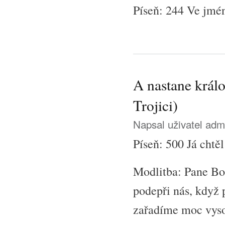
Píseň: 244 Ve jmén
A nastane králo
Trojici)
Napsal uživatel
adm
Píseň: 500 Já chtě
Modlitba: Pane Bož
podepři nás, když 
zařadíme moc vyso