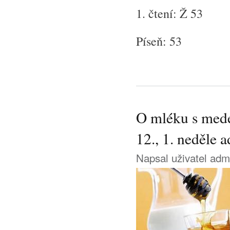
1. čtení: Ž 53
Píseň: 53
O mléku s mede
12., 1. neděle 
Napsal uživatel
adm