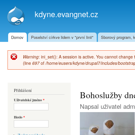
Přej
hla
kdyne.evangnet.cz
obs
Domov
Poselství církve lidem v "první linii"
Sborový program, k
Hlavní menu
Warning
: ini_set(): A session is active. You cannot change 
Chybová zpráva
(line
697
of
/home/eusers/kdyne/drupal7/includes/bootstrap
Přihlášení
Bohoslužby dne 
Uživatelské jméno
*
Napsal uživatel
adm
Heslo
*