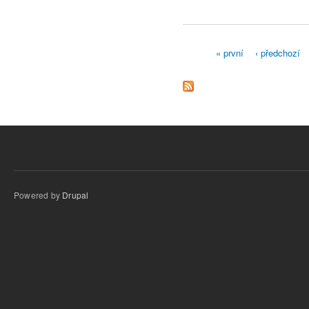
« první
‹ předchozí
Stránky
Powered by
Drupal