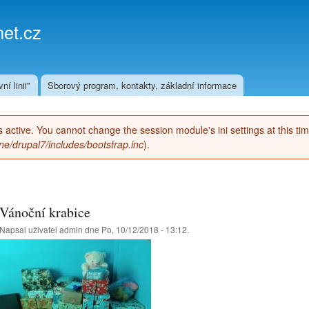
Přejít k
hlavnímu
et.cz
obsahu
ní linii"
Sborový program, kontakty, základní informace
 is active. You cannot change the session module's ini settings at this ti
e/drupal7/includes/bootstrap.inc
).
Vánoční krabice
Napsal uživatel
admin
dne Po, 10/12/2018 - 13:12.