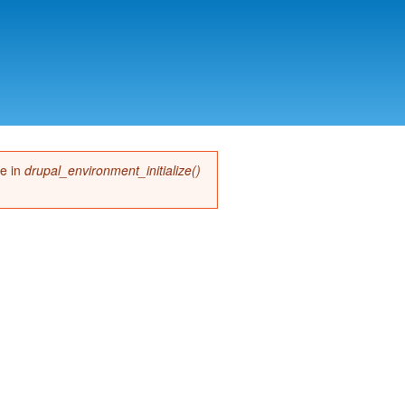
me in
drupal_environment_initialize()