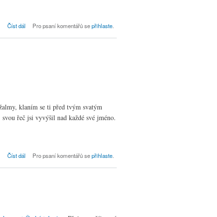
Bohoslužby dne 11. 11. ve Kdyni, neděle
Číst dál
Pro psaní komentářů se
přihlaste
.
24. po Trojici
almy, klaním se ti před tvým svatým
svou řeč jsi vyvýšil nad každé své jméno.
Bohoslužby dne 4. 11. ve Kdyni, neděle
Číst dál
Pro psaní komentářů se
přihlaste
.
23. po Trojici