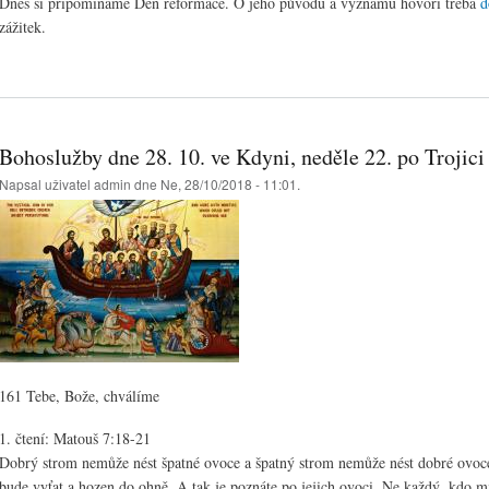
Dnes si připomínáme Den reformace. O jeho původu a významu hovoří třeba
d
zážitek.
Bohoslužby dne 28. 10. ve Kdyni, neděle 22. po Trojici
Napsal uživatel
admin
dne Ne, 28/10/2018 - 11:01.
161 Tebe, Bože, chválíme
1. čtení: Matouš 7:18-21
Dobrý strom nemůže nést špatné ovoce a špatný strom nemůže nést dobré ovoc
bude vyťat a hozen do ohně. A tak je poznáte po jejich ovoci. Ne každý, kdo mi