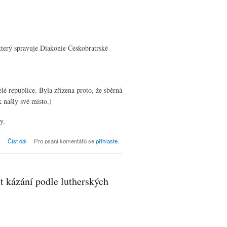
který spravuje Diakonie Českobratrské
lé republice. Byla zřízena proto, že sběrná
k našly své místo.)
y.
Vánoční krabice
Číst dál
Pro psaní komentářů se
přihlaste
.
xt kázání podle lutherských