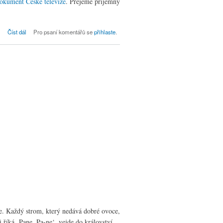
okument České televize
. Přejeme příjemný
Den reformace
Číst dál
Pro psaní komentářů se
přihlaste
.
e. Každý strom, který nedává dobré ovoce,
 říká ‚Pane, Pa-ne‘, vejde do království