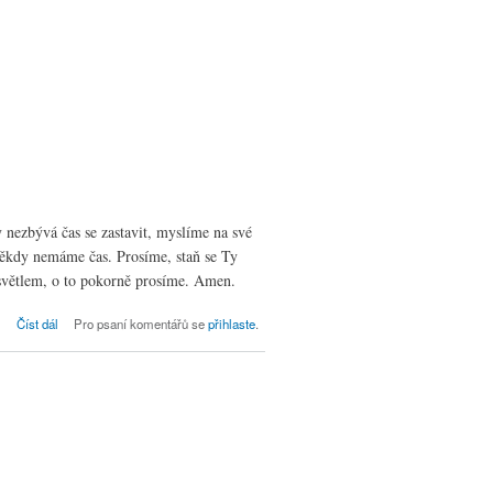
nezbývá čas se zastavit, myslíme na své
 někdy nemáme čas. Prosíme, staň se Ty
světlem, o to pokorně prosíme. Amen.
Bohoslužby dne 9. 12. ve Kdyni, neděle
Číst dál
Pro psaní komentářů se
přihlaste
.
2. adventní (text kázání podle
lutherských perikop)