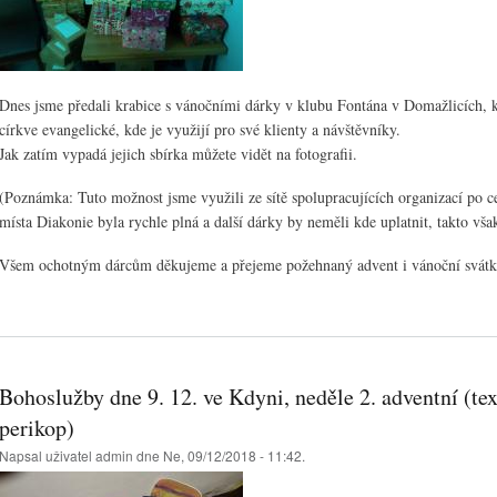
Dnes jsme předali krabice s vánočními dárky v klubu Fontána v Domažlicích, 
církve evangelické, kde je využijí pro své klienty a návštěvníky.
Jak zatím vypadá jejich sbírka můžete vidět na fotografii.
(Poznámka: Tuto možnost jsme využili ze sítě spolupracujících organizací po ce
místa Diakonie byla rychle plná a další dárky by neměli kde uplatnit, takto vša
Všem ochotným dárcům děkujeme a přejeme požehnaný advent i vánoční svátk
Bohoslužby dne 9. 12. ve Kdyni, neděle 2. adventní (te
perikop)
Napsal uživatel
admin
dne Ne, 09/12/2018 - 11:42.