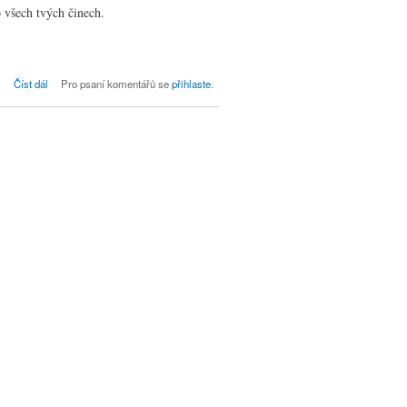
 všech tvých činech.
Bohoslužby dne 18. 11. ve Kdyni, neděle
Číst dál
Pro psaní komentářů se
přihlaste
.
25. po Trojici (VP)