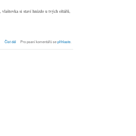
 vlaštovka si staví hnízdo u tvých oltářů,
Bohoslužby dne 2. 12. ve Kdyni, neděle
Číst dál
Pro psaní komentářů se
přihlaste
.
1. adventní