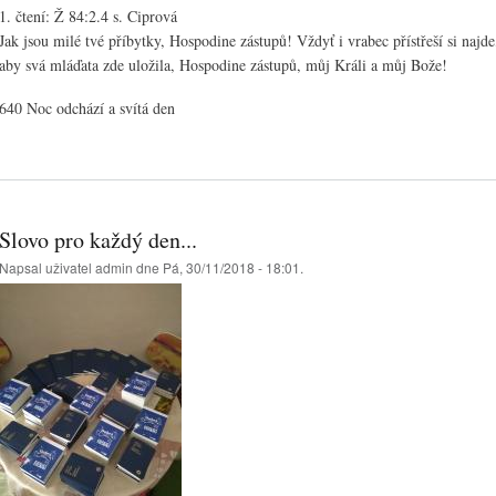
1. čtení: Ž 84:2.4 s. Ciprová
Jak jsou milé tvé příbytky, Hospodine zástupů! Vždyť i vrabec přístřeší si najde,
aby svá mláďata zde uložila, Hospodine zástupů, můj Králi a můj Bože!
640 Noc odchází a svítá den
Slovo pro každý den...
Napsal uživatel
admin
dne Pá, 30/11/2018 - 18:01.