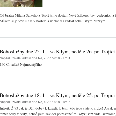
Od bratra Milana Satkeho z Teplé jsme dostali Nové Zákony, tzv. gedeonky, a t
Můžete si je vzít u nás v kostele a udělat tak radost sobě i svým blízkým.
Bohoslužby dne 25. 11. ve Kdyni, neděle 26. po Trojici
Napsal uživatel
admin
dne Ne, 25/11/2018 - 17:51.
150 Chvaltež Nejmocnějšího
Bohoslužby dne 18. 11. ve Kdyni, neděle 25. po Trojici
Napsal uživatel
admin
dne Ne, 18/11/2018 - 12:06.
Introit: Ž 73 Jak je Bůh dobrý k Izraeli, k těm, kdo jsou čistého srdce! Avša
téměř sešly z cesty, neboť jsem záviděl potřeštěncům, když jsem viděl svévolné,