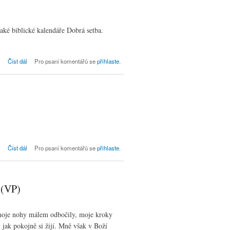
aké biblické kalendáře Dobrá setba.
Slovo pro každý den...
Číst dál
Pro psaní komentářů se
přihlaste
.
Bohoslužby dne 25. 11. ve Kdyni, neděle
Číst dál
Pro psaní komentářů se
přihlaste
.
26. po Trojici
 (VP)
k moje nohy málem odbočily, moje kroky
 jak pokojně si žijí. Mně však v Boží