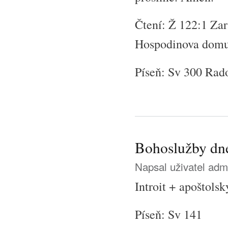
Čtení: Ž 122:1 Zar
Hospodinova dom
Píseň: Sv 300 Rad
Bohoslužby dne
Napsal uživatel
adm
Introit + apoštols
Píseň: Sv 141