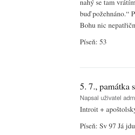
nahý se tam vrátí
buď požehnáno.“ Př
Bohu nic nepatřič
Píseň: 53
5. 7., památka 
Napsal uživatel
adm
Introit + apoštols
Píseň: Sv 97 Já jd