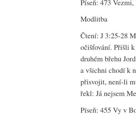
Píseň: 473 Vezmi, 
Modlitba
Čtení: J 3:25-28 M
očišťování. Přišli 
druhém břehu Jordá
a všichni chodí k 
přisvojit, není-li 
řekl: Já nejsem Me
Píseň: 455 Vy v B