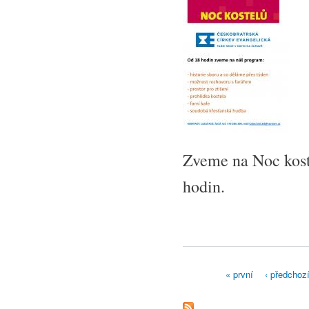
Zveme na Noc koste
hodin.
« první
‹ předchoz
Stránky