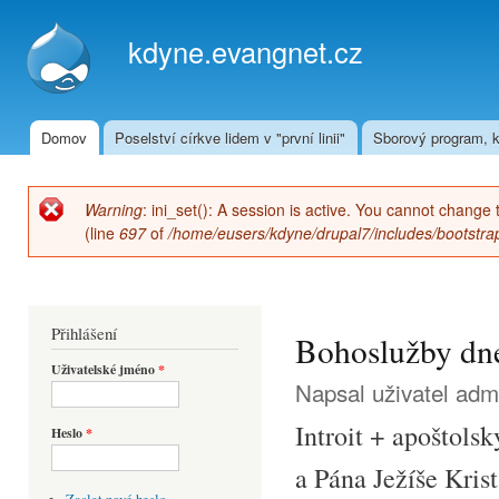
Přej
hla
kdyne.evangnet.cz
obs
Domov
Poselství církve lidem v "první linii"
Sborový program, k
Hlavní menu
Warning
: ini_set(): A session is active. You cannot change 
Chybová zpráva
(line
697
of
/home/eusers/kdyne/drupal7/includes/bootstrap
Přihlášení
Bohoslužby dne
Uživatelské jméno
*
Napsal uživatel
adm
Introit + apoštols
Heslo
*
a Pána Ježíše Krist