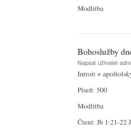
Modlitba
Bohoslužby dne
Napsal uživatel
adm
Introit + apoštols
Píseň: 500
Modlitba
Čtení: Jb 1:21-22 