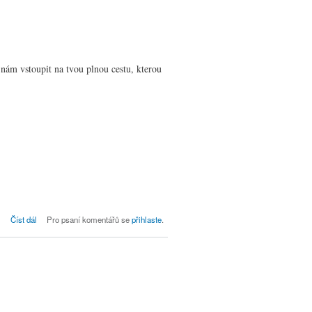
nám vstoupit na tvou plnou cestu, kterou
Bohoslužby dne 29. 11., 1. adventní
Číst dál
Pro psaní komentářů se
přihlaste
.