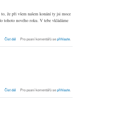
to, že při všem našem konání ty jsi moce
 do tohoto nového roku. V tebe vkládáme
Novoroční bohoslužby
Číst dál
Pro psaní komentářů se
přihlaste
.
Vánoční kázání
Číst dál
Pro psaní komentářů se
přihlaste
.