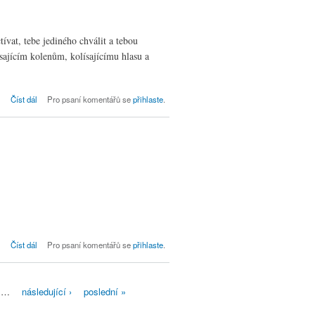
ívat, tebe jediného chválit a tebou
esajícím kolenům, kolísajícímu hlasu a
Bohoslužby dne 21. 11., 24. neděle po
Číst dál
Pro psaní komentářů se
přihlaste
.
Trojici
Bohoslužby dne 14. 11., 23. neděle po
Číst dál
Pro psaní komentářů se
přihlaste
.
Trojici
…
následující ›
poslední »