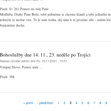
Píseň: Sv 261 Pomoz mi můj Pane
Modlitba: Drahý Pane Bože, tobě jedinému se chceme klanět a tebe jediného uct
jediným se nechat vést. To je naše touha, dej nám k ní prosíme sílu – našim kl
bojácnému duchu.
Bohoslužby dne 14. 11., 23. neděle po Trojici
Napsal uživatel
admin
dne Po, 15/11/2021 - 10:01.
Vstupní Slovo: Pomoc naše …
Píseň: 388
« první
‹ předchozí
1
2
3
4
5
6
7
8
9
Stránky