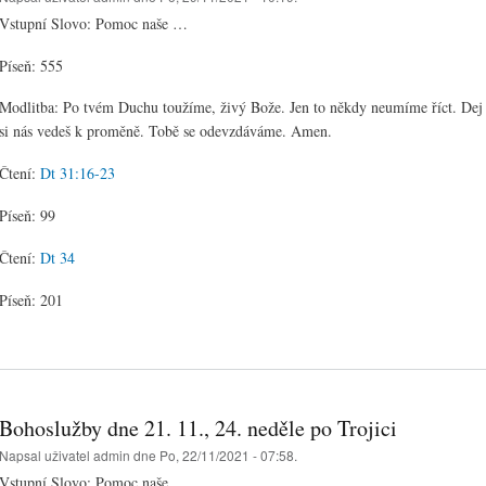
Vstupní Slovo: Pomoc naše …
Píseň: 555
Modlitba: Po tvém Duchu toužíme, živý Bože. Jen to někdy neumíme říct. Dej 
si nás vedeš k proměně. Tobě se odevzdáváme. Amen.
Čtení:
Dt 31:16-23
Píseň: 99
Čtení:
Dt 34
Píseň: 201
Bohoslužby dne 21. 11., 24. neděle po Trojici
Napsal uživatel
admin
dne Po, 22/11/2021 - 07:58.
Vstupní Slovo: Pomoc naše …