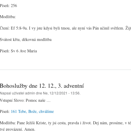
Píseň: 256
Modlitba:
Čtení: Ef 5:8-9a. I vy jste kdysi byli tmou, ale nyní vás Pán učinil světlem. Žijt
Svátost křtu, děkovná modlitba
Píseň: Sv 6 Ave Maria
Bohoslužby dne 12. 12., 3. adventní
Napsal uživatel
admin
dne Ne, 12/12/2021 - 13:56.
Vstupní Slovo: Pomoc naše …
Píseň:
161 Tebe, Bože, chválíme
Modlitba: Pane Ježíši Kriste, ty jsi cesta, pravda i život. Dej nám, prosíme, v té
tvé provázení. Amen.