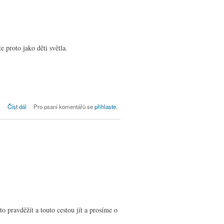
e proto jako děti světla.
Bohoslužby dne 19. 12., 4. adventní
Číst dál
Pro psaní komentářů se
přihlaste
.
to pravděžít a touto cestou jít a prosíme o