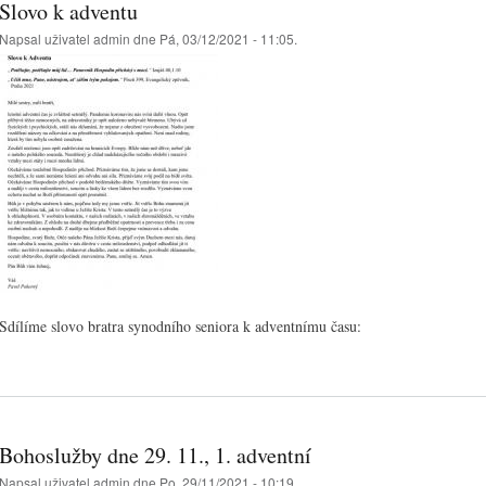
Slovo k adventu
Napsal uživatel
admin
dne Pá, 03/12/2021 - 11:05.
Sdílíme slovo bratra synodního seniora k adventnímu času:
Bohoslužby dne 29. 11., 1. adventní
Napsal uživatel
admin
dne Po, 29/11/2021 - 10:19.