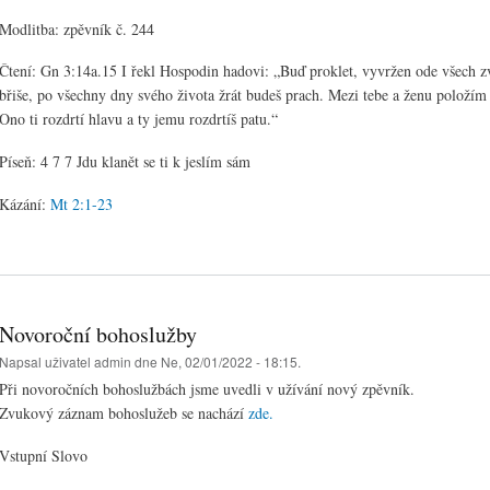
Modlitba: zpěvník č. 244
Čtení: Gn 3:14a.15 I řekl Hospodin hadovi: „Buď proklet, vyvržen ode všech zví
břiše, po všechny dny svého života žrát budeš prach. Mezi tebe a ženu položím n
Ono ti rozdrtí hlavu a ty jemu rozdrtíš patu.“
Píseň: 4 7 7 Jdu klanět se ti k jeslím sám
Kázání:
Mt 2:1-23
Novoroční bohoslužby
Napsal uživatel
admin
dne Ne, 02/01/2022 - 18:15.
Při novoročních bohoslužbách jsme uvedli v užívání nový zpěvník.
Zvukový záznam bohoslužeb se nachází
zde.
Vstupní Slovo