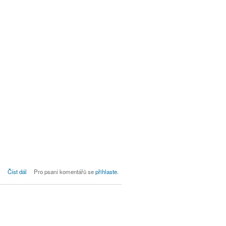
Slovo k adventu
Číst dál
Pro psaní komentářů se
přihlaste
.