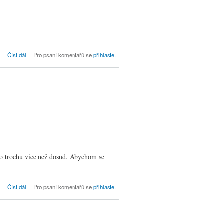
Bohoslužby dne 12. 12., 3. adventní
Číst dál
Pro psaní komentářů se
přihlaste
.
 o trochu více než dosud. Abychom se
Bohoslužby dne 5. 12., 2. adventní
Číst dál
Pro psaní komentářů se
přihlaste
.
neděle