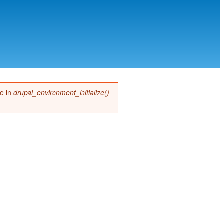
me in
drupal_environment_initialize()