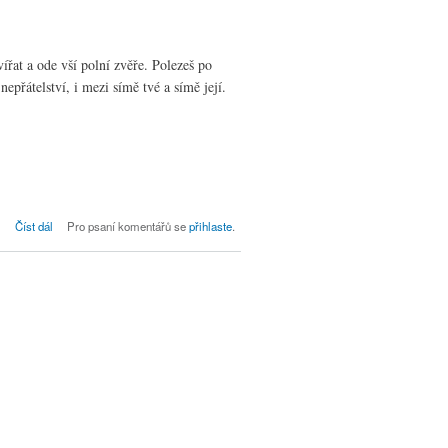
řat a ode vší polní zvěře. Polezeš po
epřátelství, i mezi símě tvé a símě její.
Bohoslužby neděle po Zjevení dne 9. 1.
Číst dál
Pro psaní komentářů se
přihlaste
.