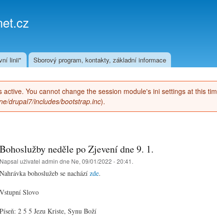
Přejít k
hlavnímu
et.cz
obsahu
ní linii"
Sborový program, kontakty, základní informace
 is active. You cannot change the session module's ini settings at this ti
e/drupal7/includes/bootstrap.inc
).
Bohoslužby neděle po Zjevení dne 9. 1.
Napsal uživatel
admin
dne Ne, 09/01/2022 - 20:41.
Nahrávka bohoslužeb se nachází
zde
.
Vstupní Slovo
Píseň: 2 5 5 Jezu Kriste, Synu Boží